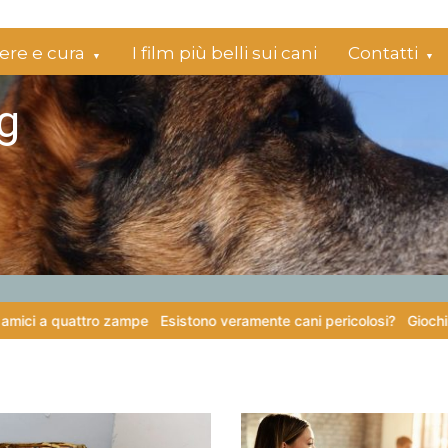
re e cura
I film più belli sui cani
Contatti
g
uattro zampe
Esistono veramente cani pericolosi?
Giochi di attivazi