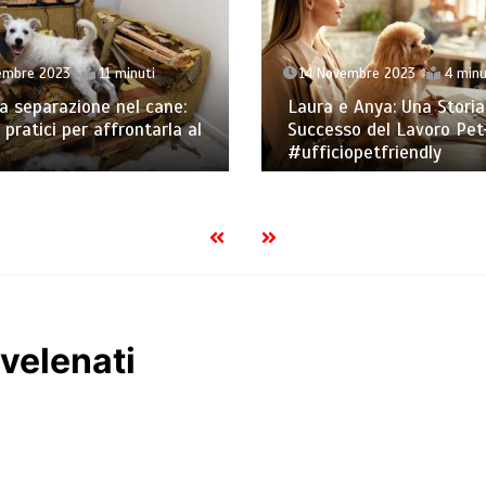
embre 2023
11 minuti
14 Novembre 2023
4 minu
a separazione nel cane:
Laura e Anya: Una Storia
 pratici per affrontarla al
Successo del Lavoro Pet
#ufficiopetfriendly
vvelenati