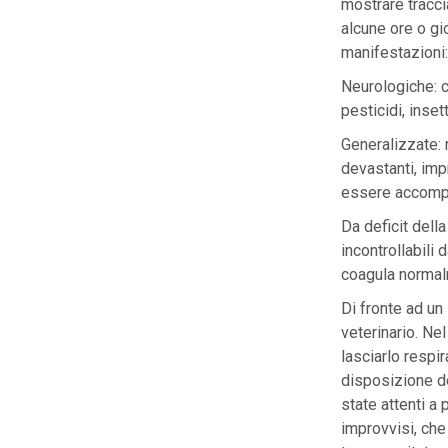
mostrare tracc
alcune ore o gio
manifestazioni:
Neurologiche: co
pesticidi, insett
Generalizzate: 
devastanti, imp
essere accompa
Da deficit dell
incontrollabili 
coagula normal
Di fronte ad un
veterinario. Nel
lasciarlo respir
disposizione de
state attenti a 
improvvisi, che