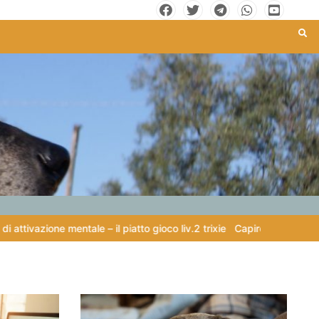
one mentale – il piatto gioco liv.2 trixie
Capire il linguaggio dei cani