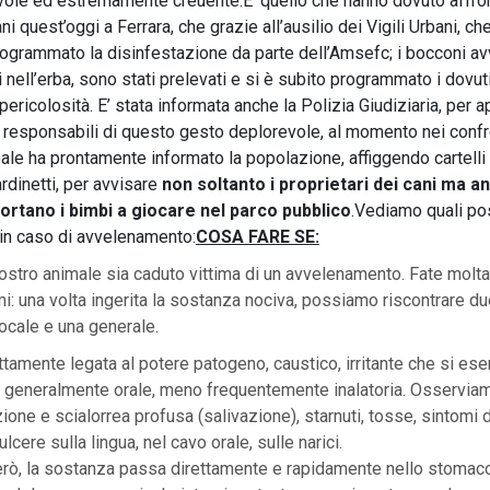
evole ed estremamente creuente.
E’ quello che hanno dovuto affron
ani quest’oggi a Ferrara, che grazie all’ausilio dei Vigili Urbani, c
grammato la disinfestazione da parte dell’Amsefc; i bocconi avv
i nell’erba, sono stati prelevati e si è subito programmato i dovuti
 pericolosità. E’ stata informata anche la Polizia Giudiziaria, per a
i responsabili di questo gesto deplorevole, al momento nei confro
ale ha prontamente informato la popolazione, affiggendo cartelli 
ardinetti, per avvisare
non soltanto i proprietari dei cani ma a
ortano i bimbi a giocare nel parco pubblico
.Vediamo quali po
i in caso di avvelenamento:
COSA FARE SE:
ostro animale sia caduto vittima di un avvelenamento. Fate molta
i: una volta ingerita la sostanza nociva, possiamo riscontrare du
locale e una generale.
ttamente legata al potere patogeno, caustico, irritante che si ese
, generalmente orale, meno frequentemente inalatoria. Osserviam
ione e scialorrea profusa (salivazione), starnuti, tosse, sintomi d
cere sulla lingua, nel cavo orale, sulle narici.
però, la sostanza passa direttamente e rapidamente nello stomac