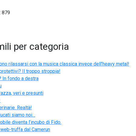
:
879
ili per categoria
cono rilassarsi con la musica classica invece dell’heavy metal!
protettivi? Il troppo stroppia!
 In fondo a destra
u
razza, veri e presunti
!
inarie. Realtà!
ucati siamo noi…
bile diventa l’incubo di Fido.
…web-truffa dal Camerun