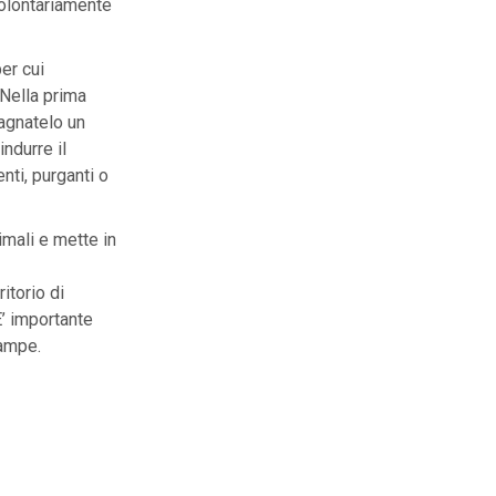
volontariamente
er cui
 Nella prima
agnatelo un
ndurre il
nti, purganti o
mali e mette in
itorio di
E’ importante
zampe.