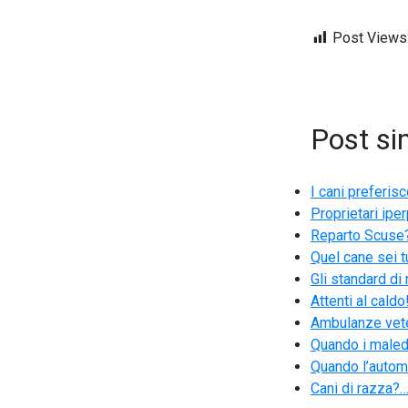
Post Views
Post sim
I cani preferis
Proprietari iper
Reparto Scuse?
Quel cane sei t
Gli standard di 
Attenti al caldo
Ambulanze veter
Quando i maled
Quando l’automo
Cani di razza?