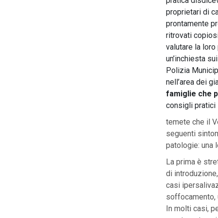
pratica disdic
proprietari di c
prontamente pro
ritrovati copios
valutare la loro
un’inchiesta su
Polizia Municip
nell’area dei gi
famiglie che p
consigli pratic
temete che il V
seguenti sintom
patologie: una 
La prima è stre
di introduzione
casi ipersalivaz
soffocamento, ul
In molti casi, 