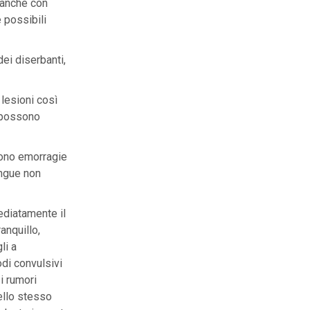
 anche con
e possibili
dei diserbanti,
 lesioni così
e possono
iono emorragie
sangue non
ediatamente il
anquillo,
li a
di convulsivi
 i rumori
ello stesso