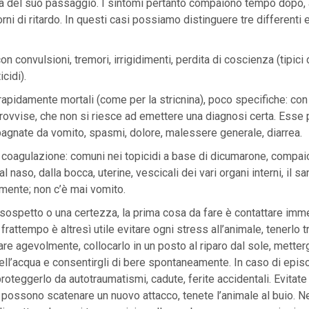
ia del suo passaggio. I sintomi pertanto compaiono tempo dopo,
rni di ritardo. In questi casi possiamo distinguere tre differenti 
n convulsioni, tremori, irrigidimenti, perdita di coscienza (tipici 
icidi).
rapidamente mortali (come per la stricnina), poco specifiche: con
rovvise, che non si riesce ad emettere una diagnosi certa. Ess
gnate da vomito, spasmi, dolore, malessere generale, diarrea.
a coagulazione: comuni nei topicidi a base di dicumarone, compa
dal naso, dalla bocca, uterine, vescicali dei vari organi interni, il 
mente; non c’è mai vomito.
 sospetto o una certezza, la prima cosa da fare è contattare imm
 frattempo è altresì utile evitare ogni stress all’animale, tenerlo tr
are agevolmente, collocarlo in un posto al riparo dal sole, metterg
ll’acqua e consentirgli di bere spontaneamente. In caso di episo
proteggerlo da autotraumatismi, cadute, ferite accidentali. Evitate
 possono scatenare un nuovo attacco, tenete l’animale al buio. N