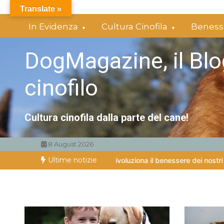
Vai
Translate »
al
In Evidenza
Cultura Cinofila
Benesse
contenuto
DogMagazine, il Blo
cinofilo
Cultura cinofila dalla parte del cane!
8 August 2026
Ultime notizie
 per cani: lo studio che rivoluziona il benessere dei nostri amici a q