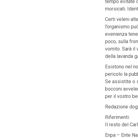
tempo evitate d
morsicati. Iden
Certi veleni al
l’organismo può
evenienza tene
poco, sulla fro
vomito. Sarà il 
della lavanda g
Esistono nel no
pericolo la pubb
Se assistite o 
bocconi avvelen
per il vostro be
Redazione dog
Riferimenti:
Il resto del Ca
Enpa – Ente Na