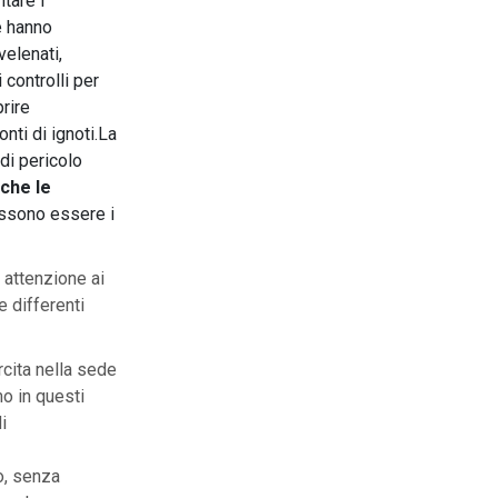
tare i
he hanno
elenati,
 controlli per
prire
nti di ignoti.La
di pericolo
nche le
ssono essere i
 attenzione ai
e differenti
rcita nella sede
o in questi
i
o, senza