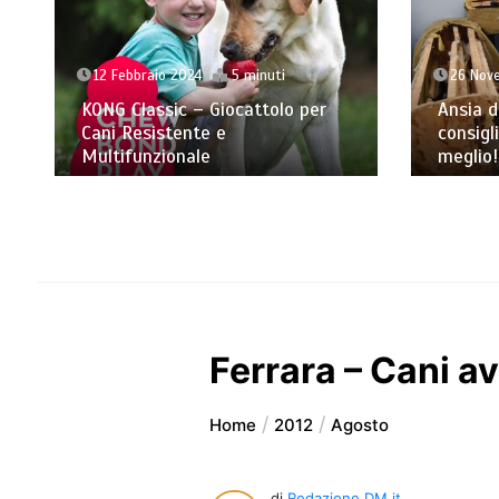
12 Febbraio 2024
5 minuti
26 Nov
KONG Classic – Giocattolo per
Ansia d
Cani Resistente e
consigli
Multifunzionale
meglio!
Ferrara – Cani a
Home
2012
Agosto
di
Redazione DM.it