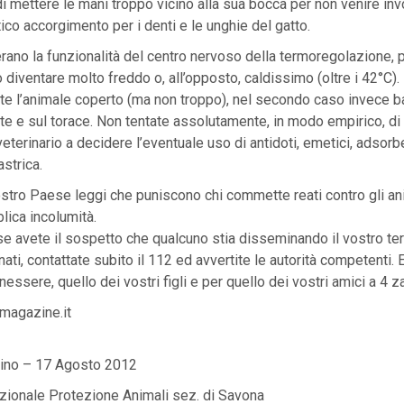
i mettere le mani troppo vicino alla sua bocca per non venire in
tico accorgimento per i denti e le unghie del gatto.
terano la funzionalità del centro nervoso della termoregolazione, p
 diventare molto freddo o, all’opposto, caldissimo (oltre i 42°C).
te l’animale coperto (ma non troppo), nel secondo caso invece b
nte e sul torace. Non tentate assolutamente, in modo empirico, di i
veterinario a decidere l’eventuale uso di antidoti, emetici, adsorbe
astrica.
stro Paese leggi che puniscono chi commette reati contro gli ani
lica incolumità.
se avete il sospetto che qualcuno stia disseminando il vostro terr
ati, contattate subito il 112 ed avvertite le autorità competenti. 
nessere, quello dei vostri figli e per quello dei vostri amici a 4 
magazine.it
rlino – 17 Agosto 2012
zionale Protezione Animali sez. di Savona