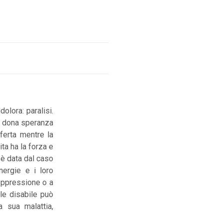
dolora: paralisi.
he dona speranza
fferta mentre la
ta ha la forza e
 è data dal caso
ergie e i loro
soppressione o a
male disabile può
 sua malattia,