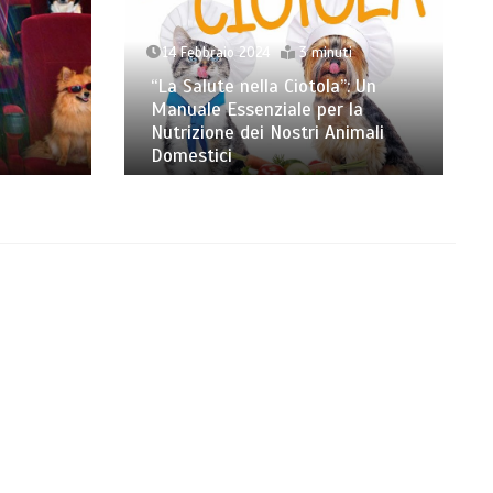
3 Agosto 2026
7 minuti
: Un
la
Dal Lupo al Cane: Storia e
mali
Scienza della Coevoluzione
(14.000 Anni)