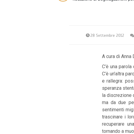
28 Settembre 2012
A cura di Anna 
C’è una parola c
C’è un’altra pa
e rallegra: pos
speranza stenta
la discrezione 
ma da due per
sentimenti migl
trascinare i lor
recuperare un
tornando a muo