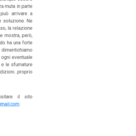
za muta in parte
e può arrivare a
e soluzione. Ne
so, la relazione
ne mostra, però,
ndo ha una forte
on dimentichiamo
 ogni eventuale
 e le sfumature
ndizioni…proprio
sitare il sito
@gmail.com
.