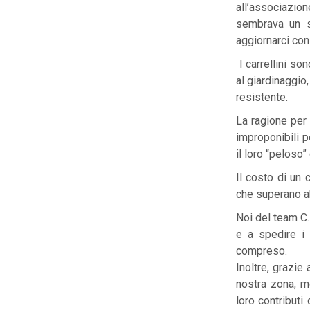
all’associazion
sembrava un se
aggiornarci con 
I carrellini so
al giardinaggio,
resistente.
La ragione per 
improponibili pe
il loro “peloso” 
Il costo di un
che superano a
Noi del team C.
e a spedire i 
compreso.
Inoltre, grazie 
nostra zona, m
loro contributi