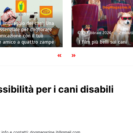
14 Febbraio 2024
3 minuti
“La Salute nella Ciotola”
Manuale Essenziale per 
raio 2024
2 minuti
Nutrizione dei Nostri Ani
iù belli sui cani
Domestici
bilità per i cani disabili
 info e contatti: dogmagazine.it@gmail.com