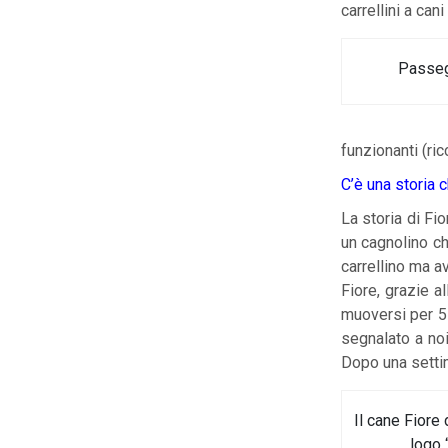
carrellini a can
Passeg
funzionanti (ricc
C’è una storia 
La storia di Fio
un cagnolino che
carrellino ma a
Fiore, grazie 
muoversi per 5 
segnalato a noi
Dopo una settim
Il cane Fiore
logo “