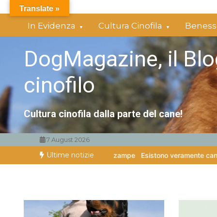
Vai
Translate »
al
In Evidenza
Cultura Cinofila
Benesse
contenuto
DogMagazine, il Blo
cinofilo
Cultura cinofila dalla parte del cane!
7 August 2026
Ultime notizie
i amici a quattro zampe
Esistono veramente cani pericolosi?
Giochi