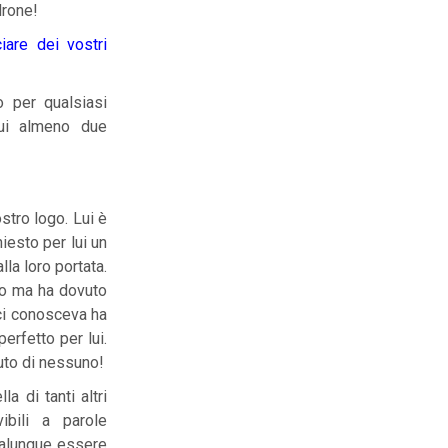
drone!
iare dei vostri
o per qualsiasi
ui almeno due
ostro logo. Lui è
hiesto per lui un
la loro portata.
to ma ha dovuto
 ci conosceva ha
erfetto per lui.
uto di nessuno!
a di tanti altri
vibili a parole
ualunque essere