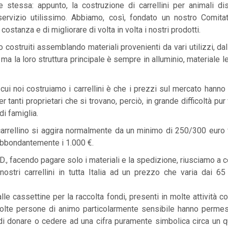
e stessa: appunto, la costruzione di carrellini per animali di
rvizio utilissimo. Abbiamo, così, fondato un nostro Comita
costanza e di migliorare di volta in volta i nostri prodotti.
no costruiti assemblando materiali provenienti da vari utilizzi, da
 ma la loro struttura principale è sempre in alluminio, materiale l
cui noi costruiamo i carrellini è che i prezzi sul mercato hanno r
r tanti proprietari che si trovano, perciò, in grande difficoltà pu
di famiglia.
 carrellino si aggira normalmente da un minimo di 250/300 euro 
bbondantemente i 1.000 €.
D., facendo pagare solo i materiali e la spedizione, riusciamo a c
nostri carrellini in tutta Italia ad un prezzo che varia dai 65
alle cassettine per la raccolta fondi, presenti in molte attività 
olte persone di animo particolarmente sensibile hanno permes
 di donare o cedere ad una cifra puramente simbolica circa un q