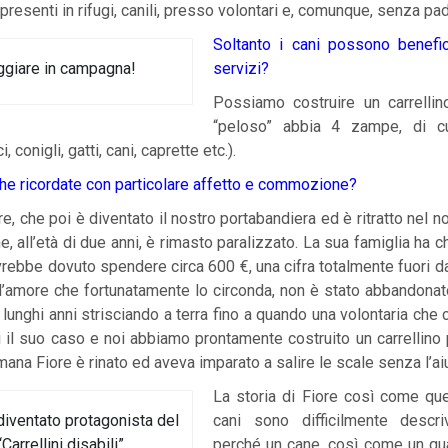
i presenti in rifugi, canili, presso volontari e, comunque, senza pa
Soltanto i cani possono benefic
giare in campagna!
servizi?
Possiamo costruire un carrellin
“peloso” abbia 4 zampe, di c
i, conigli, gatti, cani, caprette etc.).
che ricordate con particolare affetto e commozione?
re, che poi è diventato il nostro portabandiera ed è ritratto nel n
, all’età di due anni, è rimasto paralizzato. La sua famiglia ha c
vrebbe dovuto spendere circa 600 €, una cifra totalmente fuori dal
all’amore che fortunatamente lo circonda, non è stato abbandona
lunghi anni strisciando a terra fino a quando una volontaria che
 il suo caso e noi abbiamo prontamente costruito un carrellino p
ana Fiore è rinato ed aveva imparato a salire le scale senza l’ai
La storia di Fiore così come quell
 diventato protagonista del
cani sono difficilmente descri
Carrellini disabili”
perché un cane, così come un q