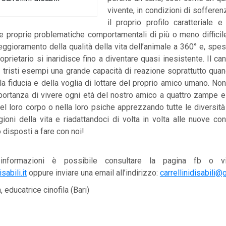
vivente, in condizioni di sofferen
il proprio profilo caratteriale 
e proprie problematiche comportamentali di più o meno difficil
gioramento della qualità della vita dell’animale a 360° e, spes
prietario si inaridisce fino a diventare quasi inesistente. Il ca
 tristi esempi una grande capacità di reazione soprattutto qua
a fiducia e della voglia di lottare del proprio amico umano. N
mportanza di vivere ogni età del nostro amico a quattro zampe e
l loro corpo o nella loro psiche apprezzando tutte le diversità
gioni della vita e riadattandoci di volta in volta alle nuove co
disposti a fare con noi!
 informazioni è possibile consultare la pagina fb o vi
sabili.it
oppure inviare una email all’indirizzo:
carrellinidisabili
 educatrice cinofila (Bari)