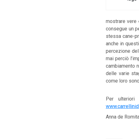
mostrare vere 
consegue un peg
stessa cane-pro
anche in questi
percezione dell
mai perciò l’i
cambiamento ne
delle varie sta
come loro sono 
Per ulteriori
www.carrellinidi
Anna de Romita,