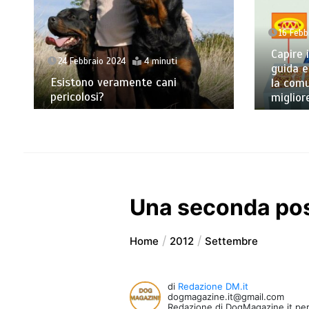
16 Febbraio 2024
3 minuti
Capire il linguaggio dei cani: Una
guida essenziale per migliorare
15 Febb
la comunicazione con il tuo
migliore amico a quattro zampe
I film p
Una seconda possi
Home
2012
Settembre
di
Redazione DM.it
dogmagazine.it@gmail.com
Redazione di DogMagazine.it per