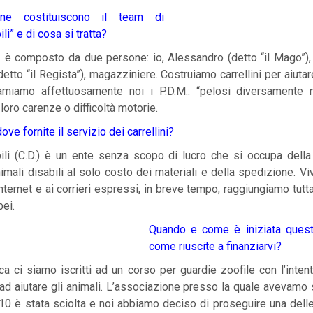
ne costituiscono il team di
ili” e di cosa si tratta?
. è composto da due persone: io, Alessandro (detto “il Mago”),
etto “il Regista”), magazziniere. Costruiamo carrellini per aiutare
miamo affettuosamente noi i P.D.M.: “pelosi diversamente m
oro carenze o difficoltà motorie.
ve fornite il servizio dei carrellini?
abili (C.D.) è un ente senza scopo di lucro che si occupa della
animali disabili al solo costo dei materiali e della spedizione. V
nternet e ai corrieri espressi, in breve tempo, raggiungiamo tutta 
pei.
Quando e come è iniziata quest
come riuscite a finanziarvi?
ca ci siamo iscritti ad un corso per guardie zoofile con l’intento
d aiutare gli animali. L’associazione presso la quale avevamo 
010 è stata sciolta e noi abbiamo deciso di proseguire una delle 