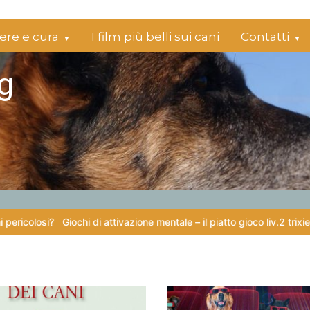
re e cura
I film più belli sui cani
Contatti
g
 di attivazione mentale – il piatto gioco liv.2 trixie
Capire il linguagg