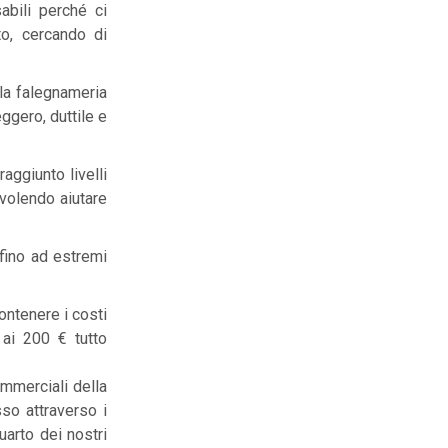
sabili perché ci
to, cercando di
lla falegnameria
eggero, duttile e
aggiunto livelli
r volendo aiutare
fino ad estremi
ontenere i costi
 ai 200 € tutto
commerciali della
so attraverso i
uarto dei nostri