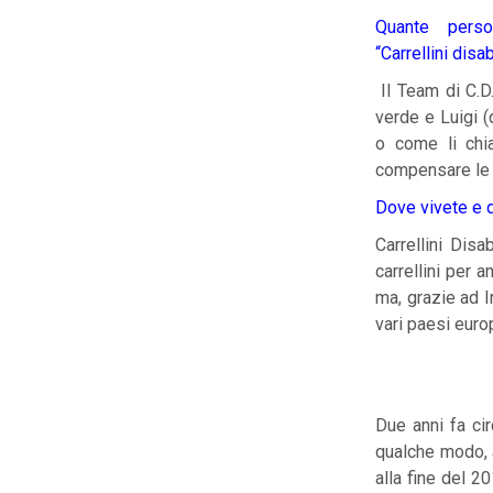
Quante perso
“Carrellini disab
Il Team di C.D
verde e Luigi (d
o come li chia
compensare le l
Dove vivete e do
Carrellini Dis
carrellini per 
ma, grazie ad I
vari paesi euro
Due anni fa cir
qualche modo, a
alla fine del 2