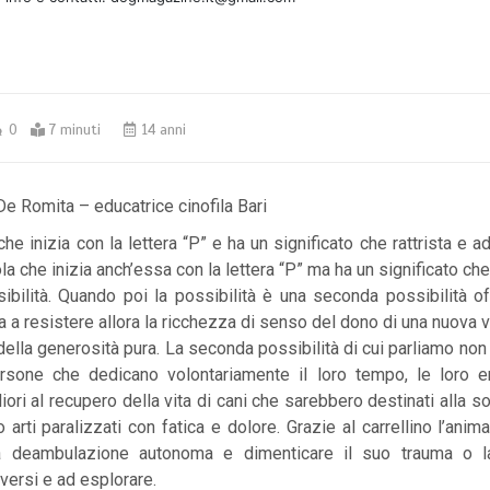
0
7 minuti
14 anni
De Romita – educatrice cinofila Bari
he inizia con la lettera “P” e ha un significato che rattrista e ad
rola che inizia anch’essa con la lettera “P” ma ha un significato c
sibilità. Quando poi la possibilità è una seconda possibilità o
 a resistere allora la ricchezza di senso del dono di una nuova vi
della generosità pura. La seconda possibilità di cui parliamo non
sone che dedicano volontariamente il loro tempo, le loro en
iori al recupero della vita di cani che sarebbero destinati alla 
o arti paralizzati con fatica e dolore. Grazie al carrellino l’ani
a deambulazione autonoma e dimenticare il suo trauma o la
versi e ad esplorare.