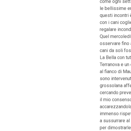
come ogni setti
le bellissime e
questi incontri 
con i cani cogli
regalare incond
Quel mercoledi’
osservare fino 
cani da soli fos
La Bella con tu
Terranova e un 
al fianco di Ma
sono intervenut
grossolana affe
cercando preve
il mio consens
accarezzandola 
immenso rispett
a sussurrare al
per dimostrarle 