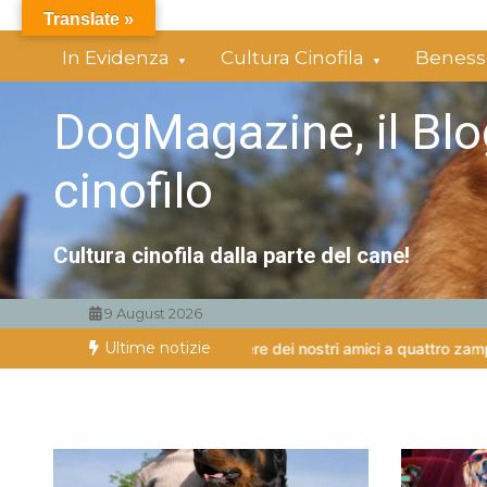
Vai
Translate »
al
In Evidenza
Cultura Cinofila
Benesse
contenuto
DogMagazine, il Blo
cinofilo
Cultura cinofila dalla parte del cane!
9 August 2026
Ultime notizie
e rivoluziona il benessere dei nostri amici a quattro zampe
Esistono