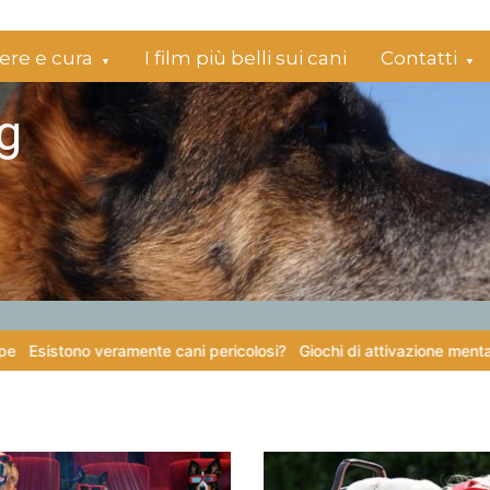
re e cura
I film più belli sui cani
Contatti
g
 veramente cani pericolosi?
Giochi di attivazione mentale – il piatto 