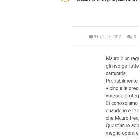
9 Ottobre 2012
0
Mauro è un raga
gli rivolge l’at
catturarla.
Probabilmente a
vicino alle ore
volesse proteg
Ci conosciamo o
quando io e le 
che Mauro frequ
Quest’anno abbi
meglio operare 