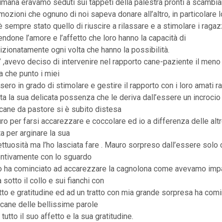
mana eravamo seduti sui tappeti della palestra pronti a scambiar
mozioni che ognuno di noi sapeva donare all’altro, in particolare 
è sempre stato quello di riuscire a rilassare e a stimolare i ragaz
endone l’amore e l’affetto che loro hanno la capacità di
izionatamente ogni volta che hanno la possibilità.
 ,avevo deciso di intervenire nel rapporto cane-paziente il meno
a che punto i miei
sero in grado di stimolare e gestire il rapporto con i loro amati r
tta la sua delicata possenza che le deriva dall’essere un incrocio 
cane da pastore si è subito distesa
uro per farsi accarezzare e coccolare ed io a differenza delle alt
a per arginare la sua
ttuosità ma l’ho lasciata fare . Mauro sorpreso dall’essere solo 
ntivamente con lo sguardo
o ha cominciato ad accarezzare la cagnolona come avevamo imp
sotto il collo e sui fianchi con
o e gratitudine ed ad un tratto con mia grande sorpresa ha comin
 cane delle bellissime parole
tutto il suo affetto e la sua gratitudine.