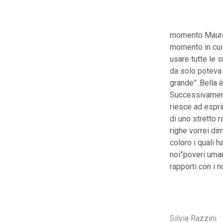
momento Mauro ,
momento in cui 
usare tutte le 
da solo poteva 
grande”..Bella 
Successivament
riesce ad espri
di uno stretto 
righe vorrei dim
coloro i quali 
noi”poveri uman
rapporti con i n
Silvia Razzini