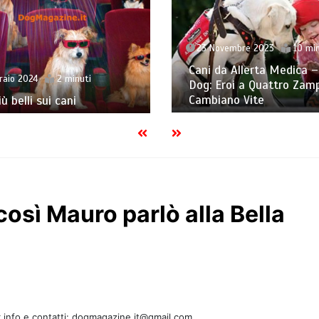
23 Novembre 2023
10 min
Cani da Allerta Medica –
raio 2024
2 minuti
Dog: Eroi a Quattro Zam
Cambiano Vite
iù belli sui cani
così Mauro parlò alla Bella
 info e contatti: dogmagazine.it@gmail.com