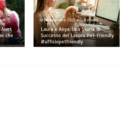
uti
14 Novembre 2023
4 minuti
 Alert
Laura e Anya: Una Storia di
pe che
Successo del Lavoro Pet-Friendly
#ufficiopetfriendly