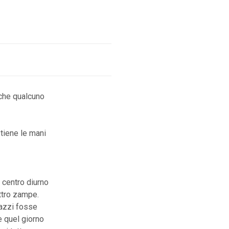
 che qualcuno
tiene le mani
l centro diurno
attro zampe.
gazzi fosse
e quel giorno