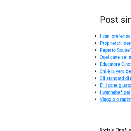
Post sim
I cani preferis
Proprietari iper
Reparto Scuse?
Quel cane sei t
Educatore Cinof
Chi è la vera b
Gli standard di 
E’ il cane gius
I wannabe* del
Viaggio o rapi
Notizie Cinofil