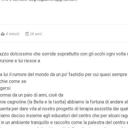
4 minuti
14 anni
zzo dolcissimo che sorride soprattutto con gli occhi ogni volta
tenzione e lui riesce a
 lui il rumore del mondo da un po’ fastidio per cui quasi sempre 
cchie come se
gersi.
rmai da un paio di anni, cioè da
mie cagnoline (la Bella e la Isotta) abbiamo la fortuna di andare a
enta per dare vita al nostro progetto di terapia assistita dai qu
amo deciso insieme agli educatori del centro che per alcuni ra
in un ambiente tranquillo e raccolto come la palestra del centro 