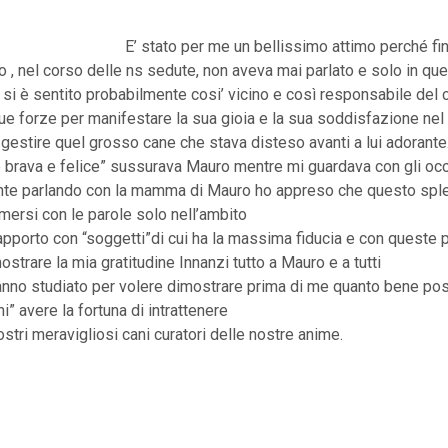
E’ stato per me un bellissimo attimo perché fi
 nel corso delle ns sedute, non aveva mai parlato e solo in que
si è sentito probabilmente cosi’ vicino e così responsabile del 
sue forze per manifestare la sua gioia e la sua soddisfazione nel
gestire quel grosso cane che stava disteso avanti a lui adorante.
è brava e felice” sussurava Mauro mentre mi guardava con gli occh
e parlando con la mamma di Mauro ho appreso che questo spl
mersi con le parole solo nell’ambito
rapporto con “soggetti”di cui ha la massima fiducia e con queste
ostrare la mia gratitudine Innanzi tutto a Mauro e a tutti
hanno studiato per volere dimostrare prima di me quanto bene pos
i” avere la fortuna di intrattenere
ostri meravigliosi cani curatori delle nostre anime.