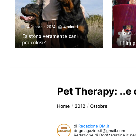
24 Febbraio 2024
4 minuti
15 Febb
Esistono veramente cani
pericolosi?
I film p
Pet Therapy: ..e 
Home
2012
Ottobre
di
Redazione DM.it
dogmagazine.it@gmail.com
Redazione di DogMagazine.it per