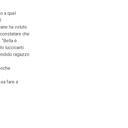
no a quel
l
cane ha voluto
 constatare che
 “Bella è
i luccicanti .
endido ragazzo
 poche
sa fare a