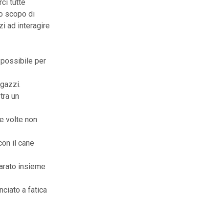
ci tutte
lo scopo di
zi ad interagire
 possibile per
agazzi.
tra un
re volte non
con il cane
arato insieme
ciato a fatica