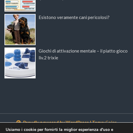
Esistono veramente cani pericolosi?
Giochi di attivazione mentale – il piatto gioco
liv.2 trixie
Proudly powered by WordPress
|
Tema:
Color
NewsMagazine WordPress Theme
di
Postmagthemes
Usiamo i cookie per fornirti la miglior esperienza d'uso e