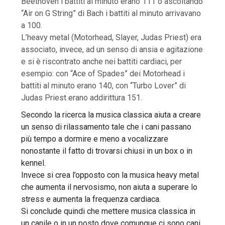
Beethoven i battiti al minuto erano 111 o ascoltando
“Air on G String” di Bach i battiti al minuto arrivavano
a 100.
L’heavy metal (Motorhead, Slayer, Judas Priest) era
associato, invece, ad un senso di ansia e agitazione
e si è riscontrato anche nei battiti cardiaci, per
esempio: con “Ace of Spades” dei Motorhead i
battiti al minuto erano 140, con “Turbo Lover” di
Judas Priest erano addirittura 151.
Secondo la ricerca la musica classica aiuta a creare
un senso di rilassamento tale che i cani passano
più tempo a dormire e meno a vocalizzare
nonostante il fatto di trovarsi chiusi in un box o in
kennel.
Invece si crea l’opposto con la musica heavy metal
che aumenta il nervosismo, non aiuta a superare lo
stress e aumenta la frequenza cardiaca.
Si conclude quindi che mettere musica classica in
un canile o in un posto dove comunque ci sono cani