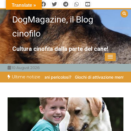
Vai
Translate »
al
DogMagazine, il Blog
contenuto
cinofilo
Cultura cinofila dalla parte del cane!
10 August 2026
Ultime notizie
tono veramente cani pericolosi?
Giochi di attivazione mentale – il piat