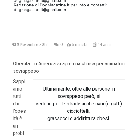
dogmagazine.it@gmail.com
Redazione di DogMagazine.it per info e contatti:
dogmagazine.it@gmail.com
9 Novembre 2012
0
6 minuti
14 anni
Obesità : in America si apre una clinica per animali in
sovrappeso
Sappi
Ultimamente, oltre alle persone in
amo
sovrappeso però, si
tutti
vedono per le strade anche cani (e gatti)
che
cicciottelli,
l’obes
grassocci e addirittura obesi.
ità è
un
probl