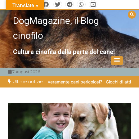
Vai
Translate »
al
DogMagazine, il Blog
contenuto
cinofilo
Cultura cinofila dalla parte del cane!
7 August 2026
Ultime notizie
ro zampe
Esistono veramente cani pericolosi?
Giochi di attivazione m