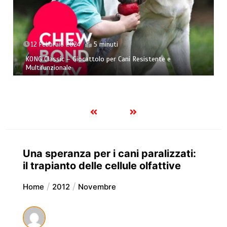
 minuti
26 Novembre 2023
11 
lo per Cani Resistente e
Ansia da separazione nel can
affrontarla al meglio!
Una speranza per i cani paralizzati:
il trapianto delle cellule olfattive
Home
2012
Novembre