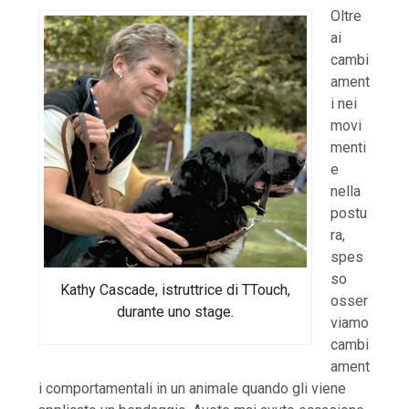
Oltre
ai
cambi
ament
i nei
movi
menti
e
nella
postu
ra,
spes
so
Kathy Cascade, istruttrice di TTouch,
osser
durante uno stage.
viamo
cambi
ament
i comportamentali in un animale quando gli viene