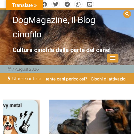
Vai
Translate »
al
DogMagazine, il Blog
contenuto
cinofilo
Cultura cinofila dalla parte del cane!
7 August 2026
Ultime notizie
Esistono veramente cani pericolosi?
Giochi di attivazione mentale – i