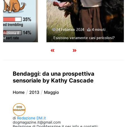
24 Febbraio 2024
4 minuti
Esistono veramente cani pericolosi?
Bendaggi: da una prospettiva
sensoriale by Kathy Cascade
Home
2013
Maggio
di
Redazione DM.it
dogmagazine.it@gmail.com
Redazione di DogMagazine.it per info e contatti: