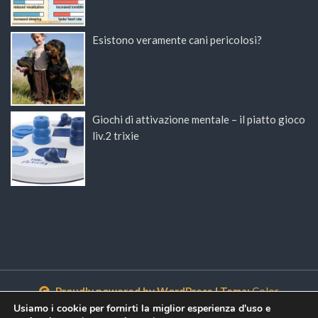
Esistono veramente cani pericolosi?
Giochi di attivazione mentale – il piatto gioco
liv.2 trixie
Proudly powered by WordPress
|
Tema:
Color
NewsMagazine WordPress Theme
di
Postmagthemes
Usiamo i cookie per fornirti la miglior esperienza d'uso e