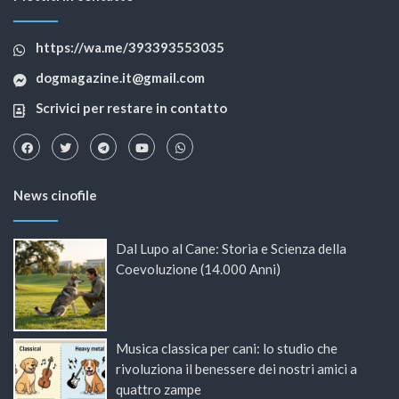
https://wa.me/393393553035
dogmagazine.it@gmail.com
Scrivici per restare in contatto
News cinofile
Dal Lupo al Cane: Storia e Scienza della
Coevoluzione (14.000 Anni)
Musica classica per cani: lo studio che
rivoluziona il benessere dei nostri amici a
quattro zampe