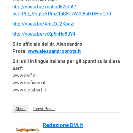
http://youtu.be/xno0pd82aCA?
list=PLI_VogLc3PmZ1aG8k7Wj0t8uIkDHteQ70
http://youtu.be/XmLOJ2KpazI
http://youtu.be/wXp5nHo8JY4
Sito ufficiale del dr. Alessandro
Prota:
www.alessandroprota.it
Siti utili in lingua italiana per gli spunti sulla dieta
barf:
www.barf.it
www.barfiamo.it
www.dietabarf.it
About
Latest Posts
Redazione DM.it