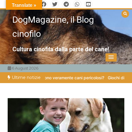
Vai
Translate »
al
DogMagazine, il Blog
contenuto
cinofilo
Cultura cinofila dalla parte del cane!
6 August 2026
Ultime notizie
ro zampe
Esistono veramente cani pericolosi?
Giochi di attivazione m