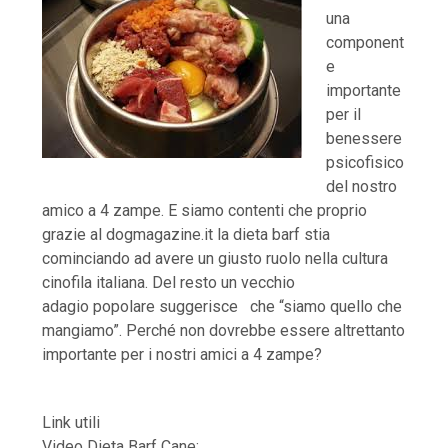
una
component
e
importante
per il
benessere
psicofisico
del nostro
amico a 4 zampe. E siamo contenti che proprio
grazie al dogmagazine.it la dieta barf stia
cominciando ad avere un giusto ruolo nella cultura
cinofila italiana. Del resto un vecchio
adagio popolare suggerisce che “siamo quello che
mangiamo”. Perché non dovrebbe essere altrettanto
importante per i nostri amici a 4 zampe?
Link utili
Video Dieta Barf Cane: