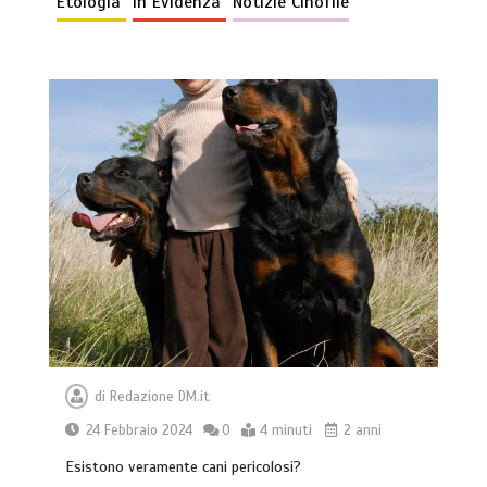
Etologia
In Evidenza
Notizie Cinofile
di
Redazione DM.it
24 Febbraio 2024
0
4 minuti
2 anni
Esistono veramente cani pericolosi?