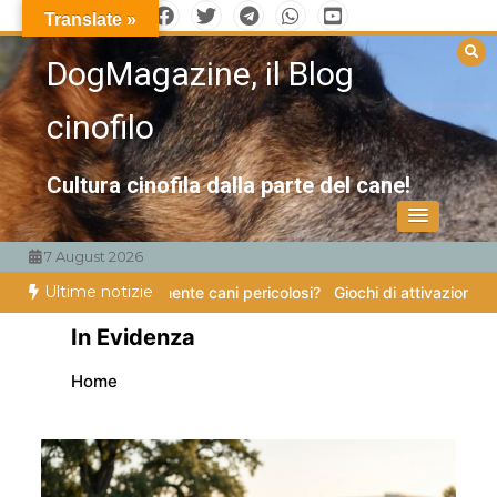
Vai
Translate »
al
DogMagazine, il Blog
contenuto
cinofilo
Cultura cinofila dalla parte del cane!
7 August 2026
Ultime notizie
veramente cani pericolosi?
Giochi di attivazione mentale – il piatto gi
In Evidenza
Home