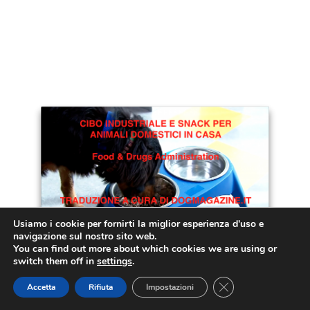
Usiamo i cookie per fornirti la miglior esperienza d'uso e
navigazione sul nostro sito web.
You can find out more about which cookies we are using or
switch them off in
settings
.
di
Redazione DM.it
Close GDPR Cookie
Accetta
Rifiuta
Impostazioni
15 Settembre 2020
9 minuti
6 anni