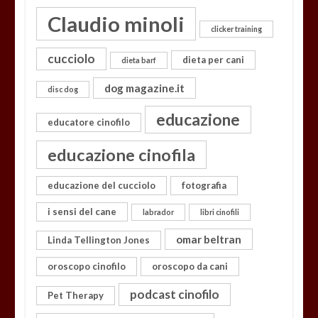
Claudio minoli
clicker training
cucciolo
dieta per cani
dieta barf
dog magazine.it
disc dog
educazione
educatore cinofilo
educazione cinofila
educazione del cucciolo
fotografia
i sensi del cane
labrador
libri cinofili
omar beltran
Linda Tellington Jones
oroscopo cinofilo
oroscopo da cani
podcast cinofilo
Pet Therapy