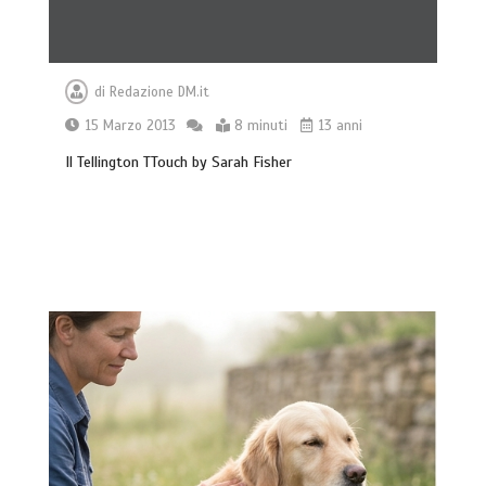
di
Redazione DM.it
15 Marzo 2013
8 minuti
13 anni
Il Tellington TTouch by Sarah Fisher
Giochi di attivazione mentale – il
piatto gioco liv.2 trixie
4 minuti