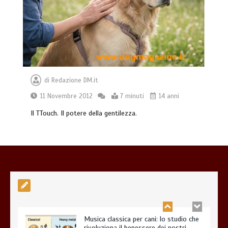
Dal Lupo al Cane: Storia e Scienza della
Coevoluzione (14.000 Anni)
7 minuti
di
Redazione DM.it
11 Novembre 2012
7 minuti
14 anni
Il TTouch. Il potere della gentilezza.
Musica classica per cani: lo studio che
rivoluziona il benessere dei nostri
amici a quattro zampe
7 minuti