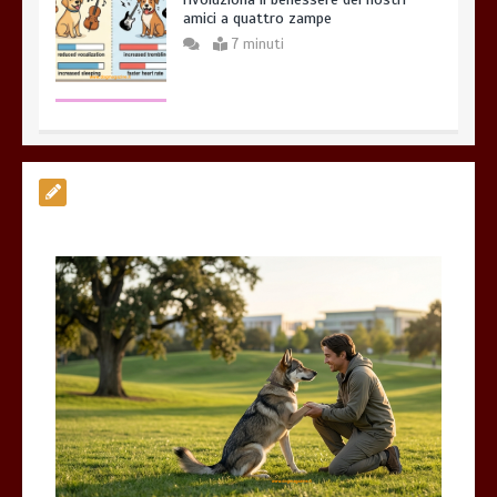
Esistono veramente cani pericolosi?
0
4 minuti
Giochi di attivazione mentale – il
piatto gioco liv.2 trixie
4 minuti
Dal Lupo al Cane: Storia e Scienza della
Coevoluzione (14.000 Anni)
7 minuti