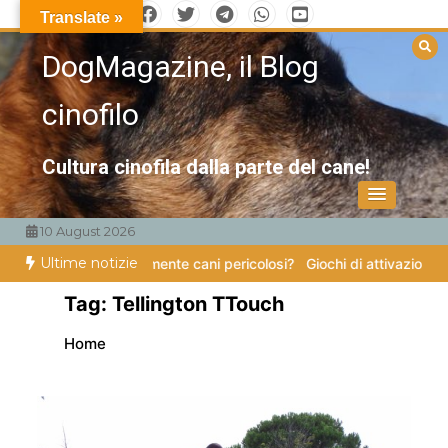
Vai
Translate »
al
DogMagazine, il Blog
contenuto
cinofilo
Cultura cinofila dalla parte del cane!
10 August 2026
Ultime notizie
stono veramente cani pericolosi?
Giochi di attivazione mentale – il pi
Tag:
Tellington TTouch
Home