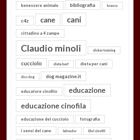
bibliografia
benessere animale
branco
cani
cane
c4z
cittadino a 4 zampe
Claudio minoli
clicker training
cucciolo
dieta per cani
dieta barf
dog magazine.it
disc dog
educazione
educatore cinofilo
educazione cinofila
educazione del cucciolo
fotografia
i sensi del cane
labrador
libri cinofili