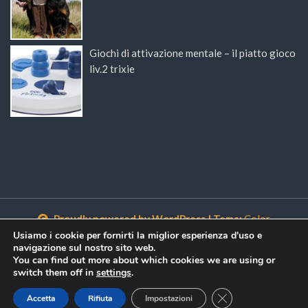
Giochi di attivazione mentale – il piatto gioco
liv.2 trixie
Proudly powered by WordPress
|
Tema:
Color
NewsMagazine WordPress Theme
di
Postmagthemes
Usiamo i cookie per fornirti la miglior esperienza d'uso e
navigazione sul nostro sito web.
You can find out more about which cookies we are using or
switch them off in
settings
.
Close GDPR Cookie
Accetta
Rifiuta
Impostazioni