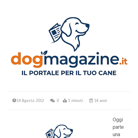
14 Agosto 2012
0
3 minuti
14 anni
Oggi
parte
una