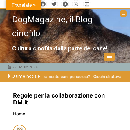
Vai
Translate »
al
DogMagazine, il Blog
contenuto
cinofilo
Cultura cinofila dalla parte del cane!
8 August 2026
Ultime notizie
Esistono veramente cani pericolosi?
Giochi di attivazione mentale – il
Regole per la collaborazione con
DM.it
Home