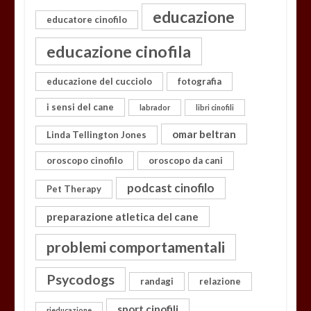
educazione
educatore cinofilo
educazione cinofila
educazione del cucciolo
fotografia
i sensi del cane
labrador
libri cinofili
omar beltran
Linda Tellington Jones
oroscopo cinofilo
oroscopo da cani
podcast cinofilo
Pet Therapy
preparazione atletica del cane
problemi comportamentali
Psycodogs
randagi
relazione
sport cinofili
rieducazione