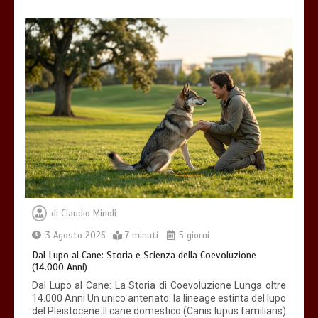
Giochi di attivazione mentale – il
piatto gioco liv.2 trixie
4 minuti
Dal Lupo al Cane: Storia e Scienza della
Coevoluzione (14.000 Anni)
7 minuti
di
Claudio Minoli
3 Agosto 2026
7 minuti
5 giorni
Dal Lupo al Cane: Storia e Scienza della Coevoluzione
(14.000 Anni)
Dal Lupo al Cane: La Storia di Coevoluzione Lunga oltre
14.000 Anni Un unico antenato: la lineage estinta del lupo
del Pleistocene Il cane domestico (Canis lupus familiaris)