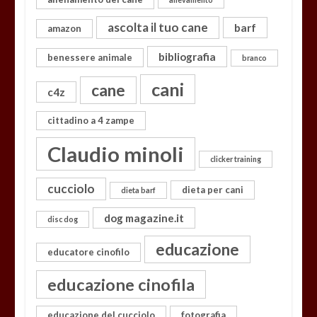
ascolta il tuo cane
barf
amazon
bibliografia
benessere animale
branco
cani
cane
c4z
cittadino a 4 zampe
Claudio minoli
clicker training
cucciolo
dieta per cani
dieta barf
dog magazine.it
disc dog
educazione
educatore cinofilo
educazione cinofila
educazione del cucciolo
fotografia