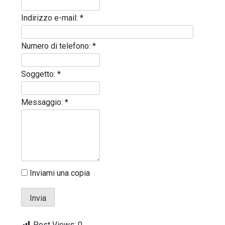
Indirizzo e-mail:
*
Numero di telefono:
*
Soggetto:
*
Messaggio:
*
Giochi di attivazione mentale – il
piatto gioco liv.2 trixie
4 minuti
Inviami una copia
Dal Lupo al Cane: Storia e Scienza della
Post Views:
0