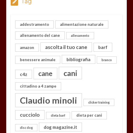
Tag
addestramento
alimentazione naturale
allenamento del cane
allevamento
ascolta il tuo cane
barf
amazon
bibliografia
benessere animale
branco
cani
cane
c4z
cittadino a 4 zampe
Claudio minoli
clicker training
cucciolo
dieta per cani
dieta barf
dog magazine.it
disc dog