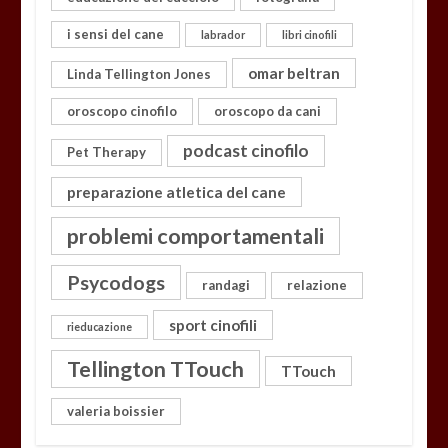
i sensi del cane
labrador
libri cinofili
omar beltran
Linda Tellington Jones
oroscopo cinofilo
oroscopo da cani
podcast cinofilo
Pet Therapy
preparazione atletica del cane
problemi comportamentali
Psycodogs
randagi
relazione
sport cinofili
rieducazione
Tellington TTouch
TTouch
valeria boissier