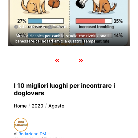
3 Agosto 2026
7 minuti
Musica classica per cani: lo studio che rivoluziona il
benessere dei nostri amici a quattro zampe
I 10 migliori luoghi per incontrare i
doglovers
Home
2020
Agosto
di
Redazione DM.it