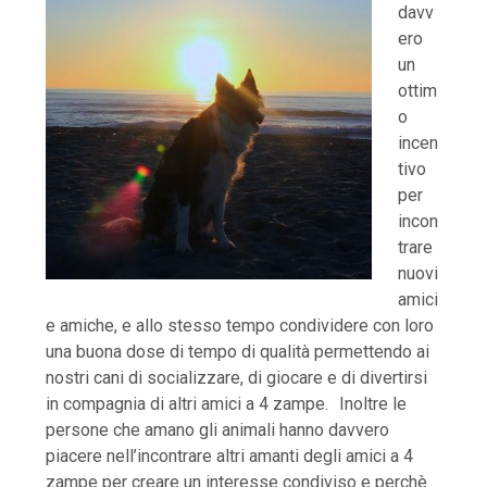
davv
ero
un
ottim
o
incen
tivo
per
incon
trare
nuovi
amici
e amiche, e allo stesso tempo condividere con loro
una buona dose di tempo di qualità permettendo ai
nostri cani di socializzare, di giocare e di divertirsi
in compagnia di altri amici a 4 zampe. Inoltre le
persone che amano gli animali hanno davvero
piacere nell’incontrare altri amanti degli amici a 4
zampe per creare un interesse condiviso e perchè