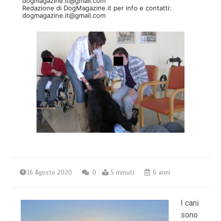
dogmagazine.it@gmail.com
Redazione di DogMagazine.it per info e contatti:
dogmagazine.it@gmail.com
16 Agosto 2020
0
5 minuti
6 anni
I cani
sono