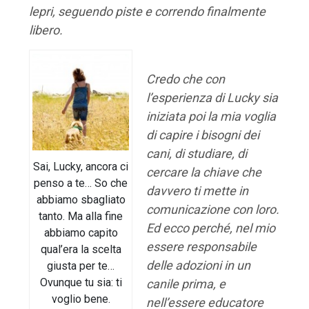
lepri, seguendo piste e correndo finalmente
libero.
Credo che con
l’esperienza di Lucky sia
iniziata poi la mia voglia
di capire i bisogni dei
cani, di studiare, di
Sai, Lucky, ancora ci
cercare la chiave che
penso a te… So che
davvero ti mette in
abbiamo sbagliato
comunicazione con loro.
tanto. Ma alla fine
E
d ecco perché, nel mio
abbiamo capito
essere responsabile
qual’era la scelta
delle adozioni in un
giusta per te…
Ovunque tu sia: ti
canile prima, e
voglio bene.
nell’essere educatore