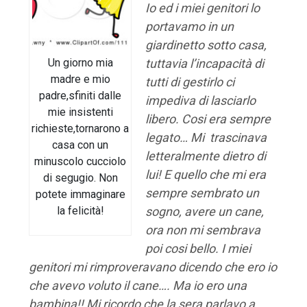
Io ed i miei genitori lo
portavamo in un
giardinetto sotto casa,
tuttavia l’incapacità di
Un giorno mia
madre e mio
tutti di gestirlo ci
padre,sfiniti dalle
impediva di lasciarlo
mie insistenti
libero.
Cosi era sempre
richieste,tornarono a
legato… Mi trascinava
casa con un
letteralmente dietro di
minuscolo cucciolo
lui! E quello che mi era
di segugio. Non
sempre sembrato un
potete immaginare
sogno, avere un cane,
la felicità!
ora non mi sembrava
poi cosi bello.
I miei
genitori mi rimproveravano dicendo che ero io
che avevo voluto il cane…. Ma io ero una
bambina!!
Mi ricordo che la sera parlavo a