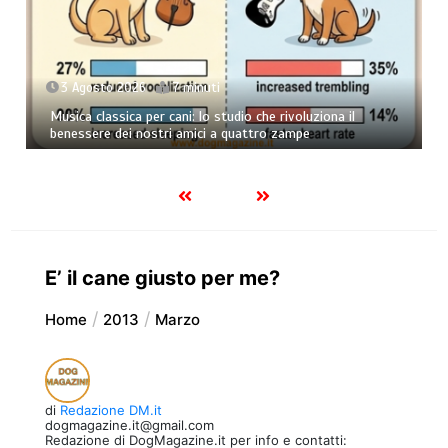
 2026
7 minuti
24 Febbraio 
sica per cani: lo studio che rivoluziona il
dei nostri amici a quattro zampe
Esistono vera
E’ il cane giusto per me?
Home
2013
Marzo
di
Redazione DM.it
dogmagazine.it@gmail.com
Redazione di DogMagazine.it per info e contatti: