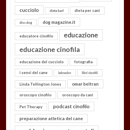
cucciolo
dieta per cani
dieta barf
dog magazine.it
disc dog
educazione
educatore cinofilo
educazione cinofila
educazione del cucciolo
fotografia
i sensi del cane
labrador
libri cinofili
omar beltran
Linda Tellington Jones
oroscopo cinofilo
oroscopo da cani
podcast cinofilo
Pet Therapy
preparazione atletica del cane