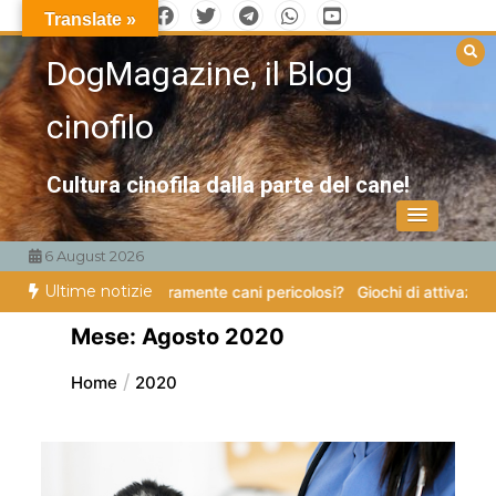
Vai
Translate »
al
DogMagazine, il Blog
contenuto
cinofilo
Cultura cinofila dalla parte del cane!
6 August 2026
Ultime notizie
istono veramente cani pericolosi?
Giochi di attivazione mentale – il p
Mese:
Agosto 2020
Home
2020