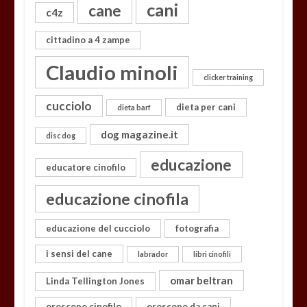
cani
cane
c4z
cittadino a 4 zampe
Claudio minoli
clicker training
cucciolo
dieta per cani
dieta barf
dog magazine.it
disc dog
educazione
educatore cinofilo
educazione cinofila
educazione del cucciolo
fotografia
i sensi del cane
labrador
libri cinofili
omar beltran
Linda Tellington Jones
oroscopo cinofilo
oroscopo da cani