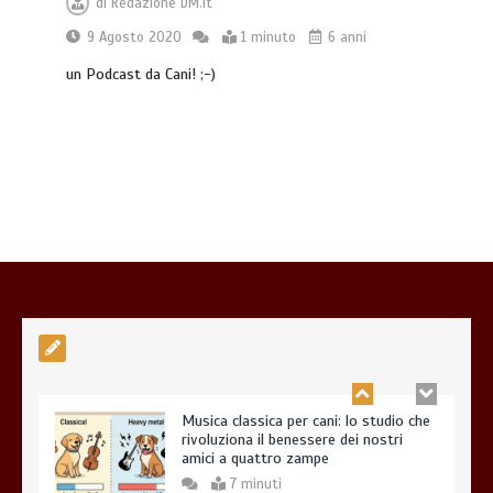
di
Redazione DM.it
9 Agosto 2020
1 minuto
6 anni
un Podcast da Cani! ;-)
Dal Lupo al Cane: Storia e Scienza della
Coevoluzione (14.000 Anni)
7 minuti
Musica classica per cani: lo studio che
rivoluziona il benessere dei nostri
amici a quattro zampe
7 minuti
Esistono veramente cani pericolosi?
0
4 minuti