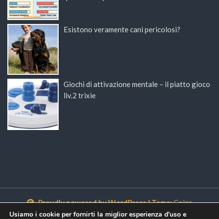
Esistono veramente cani pericolosi?
Giochi di attivazione mentale – il piatto gioco
liv.2 trixie
Proudly powered by WordPress
|
Tema:
Color
NewsMagazine WordPress Theme
di
Postmagthemes
Usiamo i cookie per fornirti la miglior esperienza d'uso e