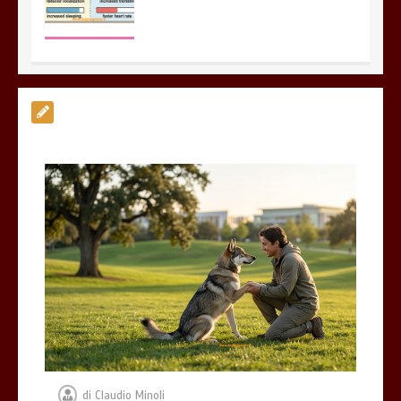
Giochi di attivazione mentale – il
piatto gioco liv.2 trixie
4 minuti
Dal Lupo al Cane: Storia e Scienza della
Coevoluzione (14.000 Anni)
7 minuti
di
Claudio Minoli