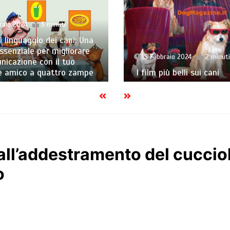
aio 2024
3 minuti
 linguaggio dei cani: Una
senziale per migliorare
15 Febbraio 2024
2 minuti
icazione con il tuo
 amico a quattro zampe
I film più belli sui cani
ll’addestramento del cucciol
o