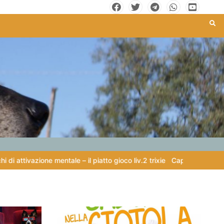
ne mentale – il piatto gioco liv.2 trixie
Capire il linguaggio dei cani: