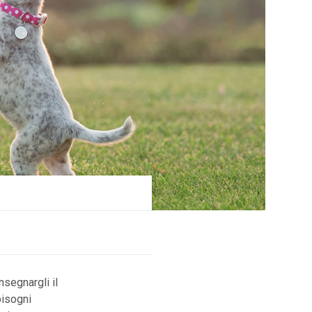
nsegnargli il
bisogni