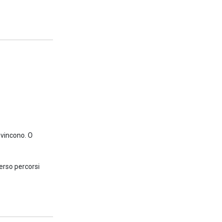
O vincono. O
erso percorsi