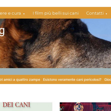
re e cura
I film più belli sui cani
Contatti
g
attro zampe
Esistono veramente cani pericolosi?
Giochi di attivazio