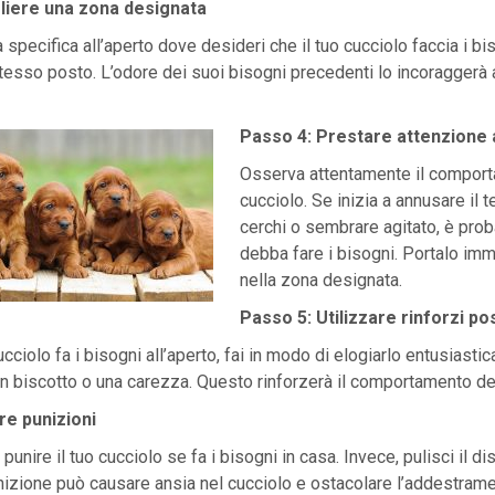
liere una zona designata
 specifica all’aperto dove desideri che il tuo cucciolo faccia i bi
esso posto. L’odore dei suoi bisogni precedenti lo incoraggerà a 
Passo 4: Prestare attenzione a
Osserva attentamente il comport
cucciolo. Se inizia a annusare il t
cerchi o sembrare agitato, è prob
debba fare i bisogni. Portalo i
nella zona designata.
Passo 5: Utilizzare rinforzi pos
ucciolo fa i bisogni all’aperto, fai in modo di elogiarlo entusiast
n biscotto o una carezza. Questo rinforzerà il comportamento de
re punizioni
o punire il tuo cucciolo se fa i bisogni in casa. Invece, pulisci il 
nizione può causare ansia nel cucciolo e ostacolare l’addestrame