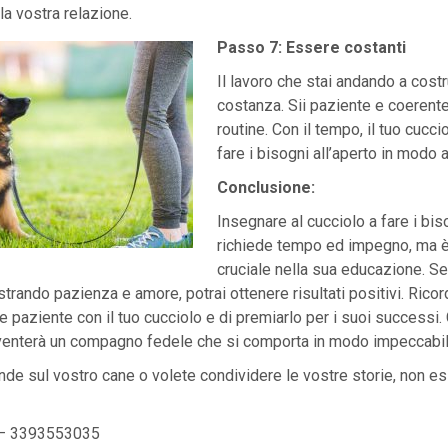
la vostra relazione.
Passo 7: Essere costanti
Il lavoro che stai andando a costr
costanza. Sii paziente e coerente
routine. Con il tempo, il tuo cucci
fare i bisogni all’aperto in modo a
Conclusione:
Insegnare al cucciolo a fare i bis
richiede tempo ed impegno, ma 
cruciale nella sua educazione. S
rando pazienza e amore, potrai ottenere risultati positivi. Rico
 paziente con il tuo cucciolo e di premiarlo per i suoi successi. 
iventerà un compagno fedele che si comporta in modo impeccabil
e sul vostro cane o volete condividere le vostre storie, non esi
i – 3393553035