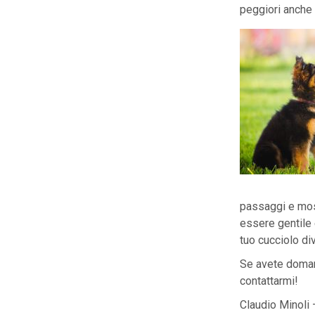
peggiori anche 
passaggi e most
essere gentile e
tuo cucciolo d
Se avete domand
contattarmi!
Claudio Minol