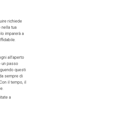
uire richiede
 nella tua
olo imparerà a
ffidabile.
ogni all’aperto
è un passo
eguendo questi
rda sempre di
Con il tempo, il
e.
tate a