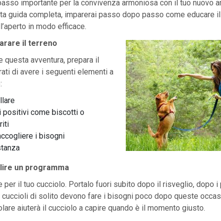
 passo importante per la convivenza armoniosa con il tuo nuovo a
ta guida completa, imparerai passo dopo passo come educare il 
ll’aperto in modo efficace.
arare il terreno
re questa avventura, prepara il
rati di avere i seguenti elementi a
:
llare
i positivi come biscotti o
iti
accogliere i bisogni
stanza
ilire un programma
 per il tuo cucciolo. Portalo fuori subito dopo il risveglio, dopo i
 I cuccioli di solito devono fare i bisogni poco dopo queste occa
olare aiuterà il cucciolo a capire quando è il momento giusto.