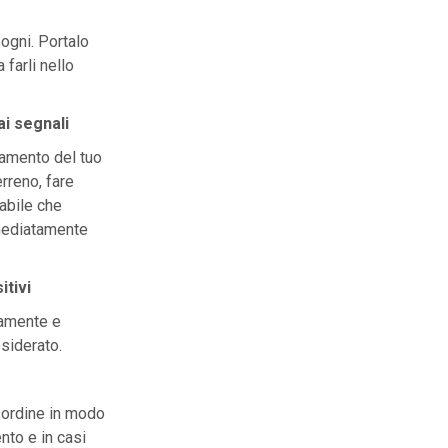
sogni. Portalo
farli nello
i segnali
amento del tuo
erreno, fare
abile che
mmediatamente
itivi
icamente e
siderato.
disordine in modo
nto e in casi