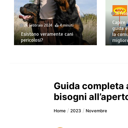
16 Febbr
Capire il
24 Febbraio 2024
4 minuti
guida es
Esistono veramente cani
la comun
pericolosi?
migliore
Guida completa a
bisogni all’apert
Home
2023
Novembre