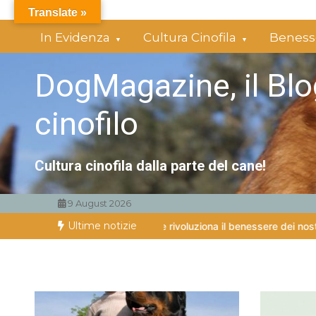
Vai
Translate »
al
In Evidenza
Cultura Cinofila
Benesse
contenuto
DogMagazine, il Blo
cinofilo
Cultura cinofila dalla parte del cane!
9 August 2026
Ultime notizie
er cani: lo studio che rivoluziona il benessere dei nostri amici a qu