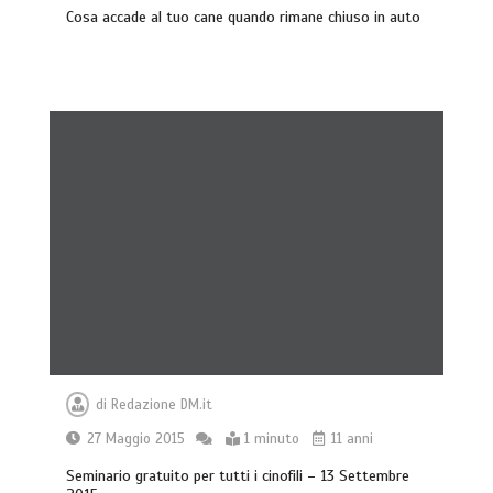
Cosa accade al tuo cane quando rimane chiuso in auto
Giochi di attivazione mentale – il
piatto gioco liv.2 trixie
di
Redazione DM.it
4 minuti
27 Maggio 2015
1 minuto
11 anni
Seminario gratuito per tutti i cinofili – 13 Settembre