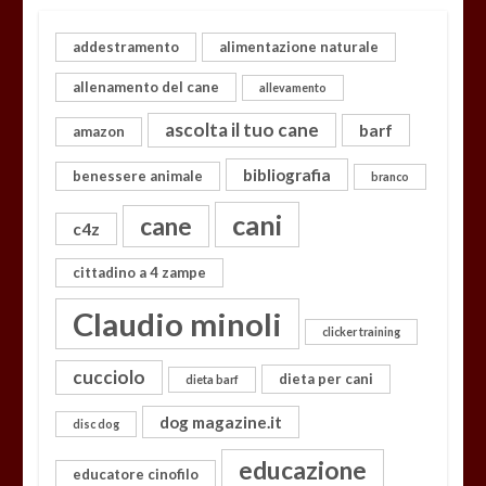
addestramento
alimentazione naturale
allenamento del cane
allevamento
ascolta il tuo cane
barf
amazon
bibliografia
benessere animale
branco
cani
cane
c4z
cittadino a 4 zampe
Claudio minoli
clicker training
cucciolo
dieta per cani
dieta barf
dog magazine.it
disc dog
educazione
educatore cinofilo