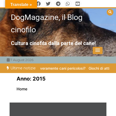
Vai
Translate »
al
DogMagazine, il Blog
contenuto
cinofilo
Cultura cinofila dalla parte del cane!
7 August 2026
Ultime notizie
mpe
Esistono veramente cani pericolosi?
Giochi di attivazione mental
Anno:
2015
Home