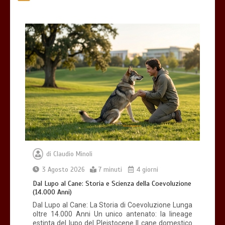
Giochi di attivazione mentale – il
piatto gioco liv.2 trixie
4 minuti
di
Claudio Minoli
Dal Lupo al Cane: Storia e Scienza della
Coevoluzione (14.000 Anni)
3 Agosto 2026
7 minuti
4 giorni
7 minuti
Dal Lupo al Cane: Storia e Scienza della Coevoluzione
(14.000 Anni)
Dal Lupo al Cane: La Storia di Coevoluzione Lunga
oltre 14.000 Anni Un unico antenato: la lineage
estinta del lupo del Pleistocene Il cane domestico