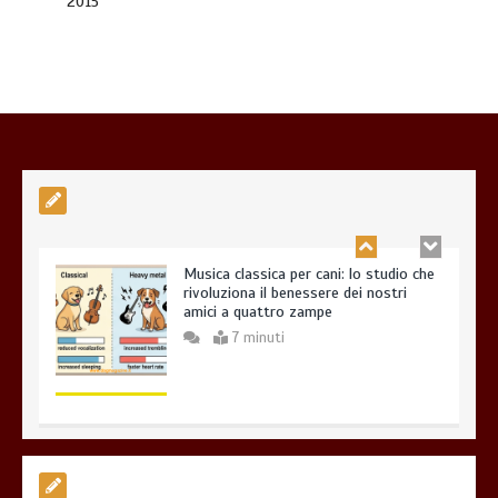
2015
Dal Lupo al Cane: Storia e Scienza della
Coevoluzione (14.000 Anni)
7 minuti
Musica classica per cani: lo studio che
rivoluziona il benessere dei nostri
amici a quattro zampe
7 minuti
Esistono veramente cani pericolosi?
0
4 minuti