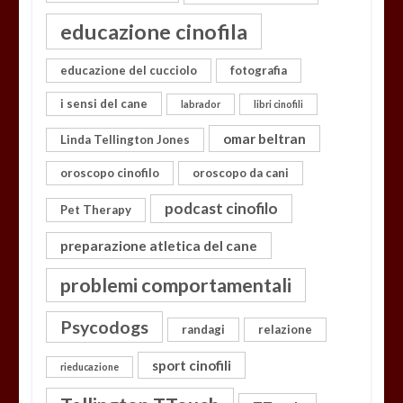
educazione cinofila
educazione del cucciolo
fotografia
i sensi del cane
labrador
libri cinofili
omar beltran
Linda Tellington Jones
oroscopo cinofilo
oroscopo da cani
podcast cinofilo
Pet Therapy
preparazione atletica del cane
problemi comportamentali
Psycodogs
randagi
relazione
sport cinofili
rieducazione