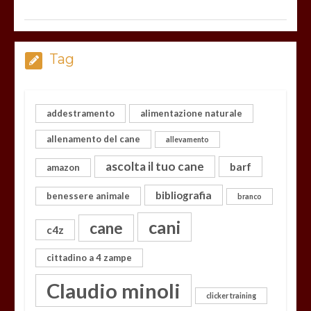
Tag
addestramento
alimentazione naturale
allenamento del cane
allevamento
ascolta il tuo cane
barf
amazon
bibliografia
benessere animale
branco
cani
cane
c4z
cittadino a 4 zampe
Claudio minoli
clicker training