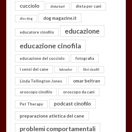
cucciolo
dieta per cani
dieta barf
dog magazine.it
disc dog
educazione
educatore cinofilo
educazione cinofila
educazione del cucciolo
fotografia
i sensi del cane
labrador
libri cinofili
omar beltran
Linda Tellington Jones
oroscopo cinofilo
oroscopo da cani
podcast cinofilo
Pet Therapy
preparazione atletica del cane
problemi comportamentali