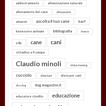
addestramento
alimentazione naturale
allenamento del cane
allevamento
ascolta il tuo cane
barf
amazon
bibliografia
benessere animale
branco
cani
cane
c4z
cittadino a 4 zampe
Claudio minoli
clicker training
cucciolo
dieta per cani
dieta barf
dog magazine.it
disc dog
educazione
educatore cinofilo