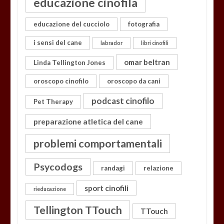
educazione cinofila
educazione del cucciolo
fotografia
i sensi del cane
labrador
libri cinofili
omar beltran
Linda Tellington Jones
oroscopo cinofilo
oroscopo da cani
podcast cinofilo
Pet Therapy
preparazione atletica del cane
problemi comportamentali
Psycodogs
randagi
relazione
sport cinofili
rieducazione
Tellington TTouch
TTouch