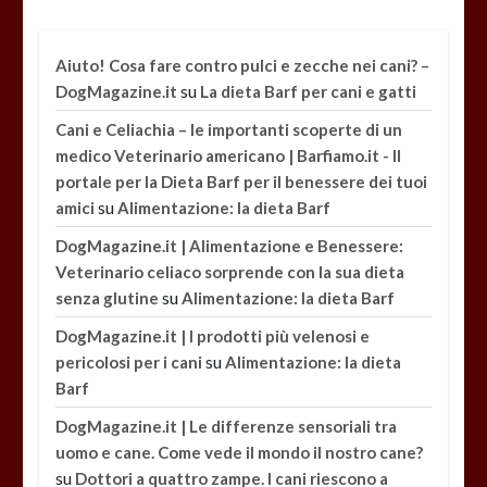
Aiuto! Cosa fare contro pulci e zecche nei cani? –
su
DogMagazine.it
La dieta Barf per cani e gatti
Cani e Celiachia – le importanti scoperte di un
medico Veterinario americano | Barfiamo.it - Il
portale per la Dieta Barf per il benessere dei tuoi
su
amici
Alimentazione: la dieta Barf
DogMagazine.it | Alimentazione e Benessere:
Veterinario celiaco sorprende con la sua dieta
su
senza glutine
Alimentazione: la dieta Barf
DogMagazine.it | I prodotti più velenosi e
su
pericolosi per i cani
Alimentazione: la dieta
Barf
DogMagazine.it | Le differenze sensoriali tra
uomo e cane. Come vede il mondo il nostro cane?
su
Dottori a quattro zampe. I cani riescono a