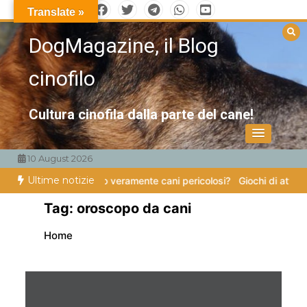
Vai
Translate »
al
DogMagazine, il Blog
contenuto
cinofilo
Cultura cinofila dalla parte del cane!
10 August 2026
Ultime notizie
ampe
Esistono veramente cani pericolosi?
Giochi di attivazione menta
Tag:
oroscopo da cani
Home