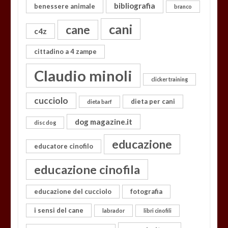
bibliografia
benessere animale
branco
cani
cane
c4z
cittadino a 4 zampe
Claudio minoli
clicker training
cucciolo
dieta per cani
dieta barf
dog magazine.it
disc dog
educazione
educatore cinofilo
educazione cinofila
educazione del cucciolo
fotografia
i sensi del cane
labrador
libri cinofili