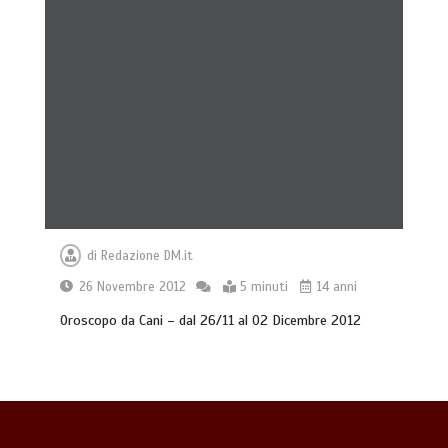
Giochi di attivazione mentale – il
piatto gioco liv.2 trixie
4 minuti
di
Redazione DM.it
26 Novembre 2012
5 minuti
14 anni
Oroscopo da Cani – dal 26/11 al 02 Dicembre 2012
Dal Lupo al Cane: Storia e Scienza della
Coevoluzione (14.000 Anni)
7 minuti