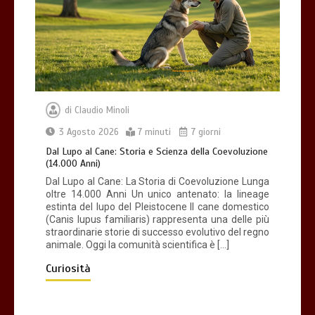
piatto gioco liv.2 trixie
4 minuti
di
Claudio Minoli
Dal Lupo al Cane: Storia e Scienza della
Coevoluzione (14.000 Anni)
3 Agosto 2026
7 minuti
7 giorni
7 minuti
Dal Lupo al Cane: Storia e Scienza della Coevoluzione
(14.000 Anni)
Dal Lupo al Cane: La Storia di Coevoluzione Lunga
oltre 14.000 Anni Un unico antenato: la lineage
estinta del lupo del Pleistocene Il cane domestico
(Canis lupus familiaris) rappresenta una delle più
straordinarie storie di successo evolutivo del regno
animale. Oggi la comunità scientifica è […]
Curiosità