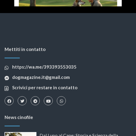
Mettiti in contatto
https://wa.me/393393553035
dogmagazine.it@gmail.com
Scrivici per restare in contatto
News cinofile
Dal Lupo al Cane: Storia e Scienza della