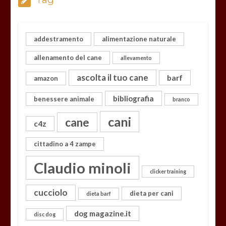
addestramento
alimentazione naturale
allenamento del cane
allevamento
ascolta il tuo cane
barf
amazon
bibliografia
benessere animale
branco
cani
cane
c4z
cittadino a 4 zampe
Claudio minoli
clicker training
cucciolo
dieta per cani
dieta barf
dog magazine.it
disc dog