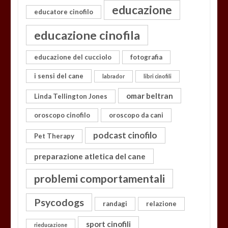
educazione
educatore cinofilo
educazione cinofila
educazione del cucciolo
fotografia
i sensi del cane
labrador
libri cinofili
omar beltran
Linda Tellington Jones
oroscopo cinofilo
oroscopo da cani
podcast cinofilo
Pet Therapy
preparazione atletica del cane
problemi comportamentali
Psycodogs
randagi
relazione
sport cinofili
rieducazione