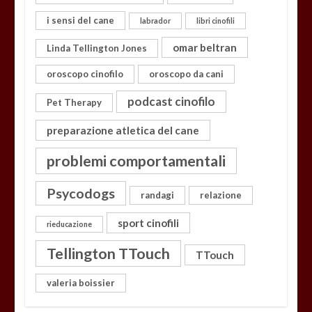
i sensi del cane
labrador
libri cinofili
omar beltran
Linda Tellington Jones
oroscopo cinofilo
oroscopo da cani
podcast cinofilo
Pet Therapy
preparazione atletica del cane
problemi comportamentali
Psycodogs
randagi
relazione
sport cinofili
rieducazione
Tellington TTouch
TTouch
valeria boissier