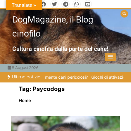
Vai
Translate »
al
DogMagazine, il Blog
contenuto
cinofilo
Cultura cinofila dalla parte del cane!
8 August 2026
Ultime notizie
stono veramente cani pericolosi?
Giochi di attivazione mentale – il pia
Tag:
Psycodogs
Home