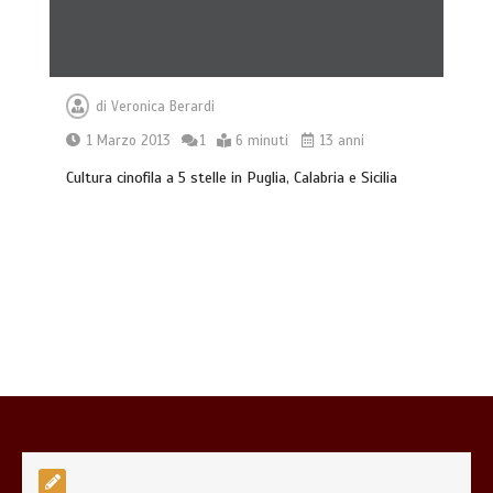
Giochi di attivazione mentale – il
piatto gioco liv.2 trixie
4 minuti
di
Veronica Berardi
1 Marzo 2013
1
6 minuti
13 anni
Cultura cinofila a 5 stelle in Puglia, Calabria e Sicilia
Dal Lupo al Cane: Storia e Scienza della
Coevoluzione (14.000 Anni)
7 minuti
Musica classica per cani: lo studio che
rivoluziona il benessere dei nostri
amici a quattro zampe
7 minuti