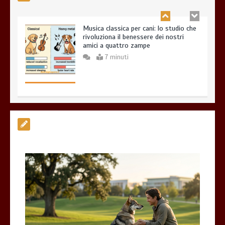
Esistono veramente cani pericolosi?
0
4 minuti
Giochi di attivazione mentale – il
piatto gioco liv.2 trixie
4 minuti
Dal Lupo al Cane: Storia e Scienza della
Coevoluzione (14.000 Anni)