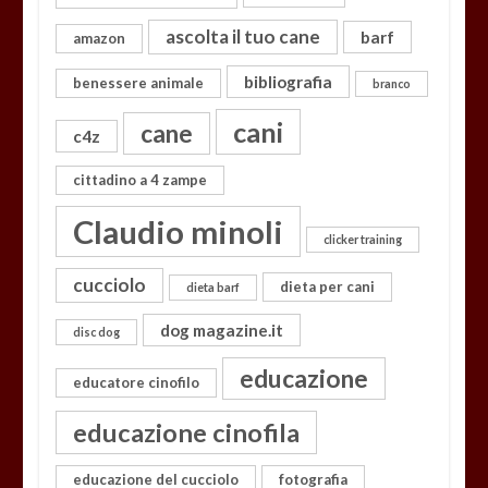
ascolta il tuo cane
barf
amazon
bibliografia
benessere animale
branco
cani
cane
c4z
cittadino a 4 zampe
Claudio minoli
clicker training
cucciolo
dieta per cani
dieta barf
dog magazine.it
disc dog
educazione
educatore cinofilo
educazione cinofila
educazione del cucciolo
fotografia