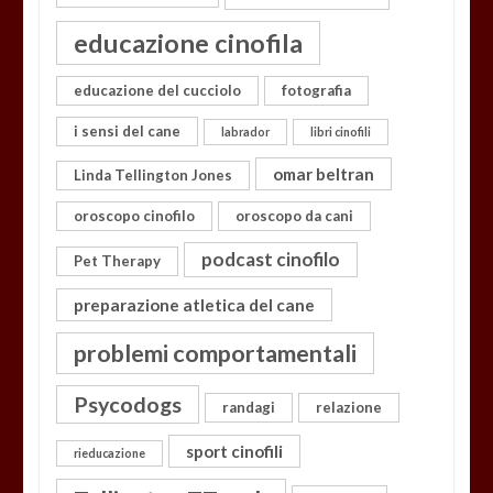
educazione cinofila
educazione del cucciolo
fotografia
i sensi del cane
labrador
libri cinofili
omar beltran
Linda Tellington Jones
oroscopo cinofilo
oroscopo da cani
podcast cinofilo
Pet Therapy
preparazione atletica del cane
problemi comportamentali
Psycodogs
randagi
relazione
sport cinofili
rieducazione