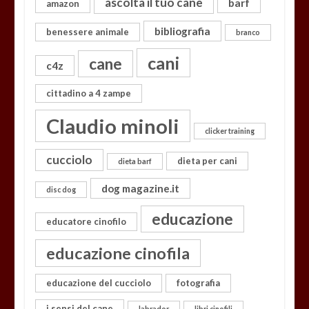
ascolta il tuo cane
barf
amazon
bibliografia
benessere animale
branco
cani
cane
c4z
cittadino a 4 zampe
Claudio minoli
clicker training
cucciolo
dieta per cani
dieta barf
dog magazine.it
disc dog
educazione
educatore cinofilo
educazione cinofila
educazione del cucciolo
fotografia
i sensi del cane
labrador
libri cinofili