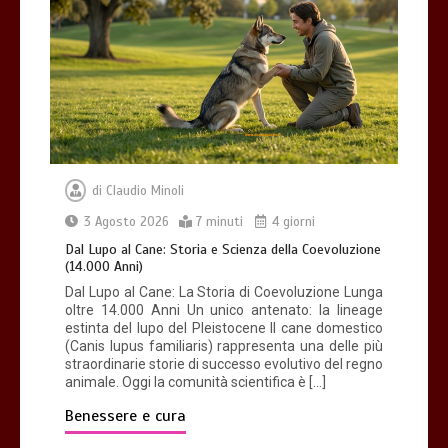
Giochi di attivazione mentale – il
piatto gioco liv.2 trixie
4 minuti
di
Claudio Minoli
Dal Lupo al Cane: Storia e Scienza della
Coevoluzione (14.000 Anni)
3 Agosto 2026
7 minuti
4 giorni
7 minuti
Dal Lupo al Cane: Storia e Scienza della Coevoluzione
(14.000 Anni)
Dal Lupo al Cane: La Storia di Coevoluzione Lunga
oltre 14.000 Anni Un unico antenato: la lineage
estinta del lupo del Pleistocene Il cane domestico
(Canis lupus familiaris) rappresenta una delle più
straordinarie storie di successo evolutivo del regno
animale. Oggi la comunità scientifica è […]
Benessere e cura