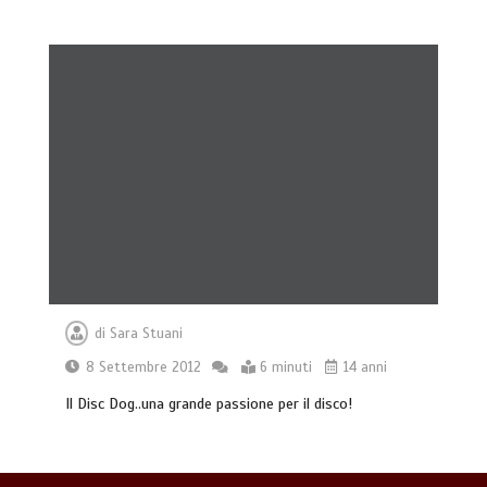
Giochi di attivazione mentale – il
piatto gioco liv.2 trixie
4 minuti
di
Sara Stuani
8 Settembre 2012
6 minuti
14 anni
Il Disc Dog..una grande passione per il disco!
Dal Lupo al Cane: Storia e Scienza della
Coevoluzione (14.000 Anni)
7 minuti