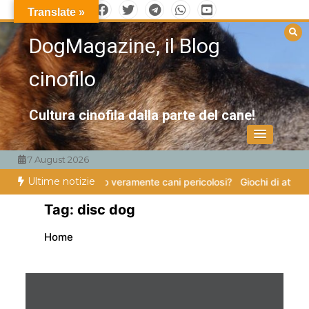
Vai
Translate »
al
DogMagazine, il Blog
contenuto
cinofilo
Cultura cinofila dalla parte del cane!
7 August 2026
Ultime notizie
zampe
Esistono veramente cani pericolosi?
Giochi di attivazione ment
Tag:
disc dog
Home