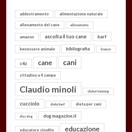
addestramento
alimentazione naturale
allenamento del cane
allevamento
ascolta il tuo cane
barf
amazon
bibliografia
benessere animale
branco
cani
cane
c4z
cittadino a 4 zampe
Claudio minoli
clicker training
cucciolo
dieta per cani
dieta barf
dog magazine.it
disc dog
educazione
educatore cinofilo