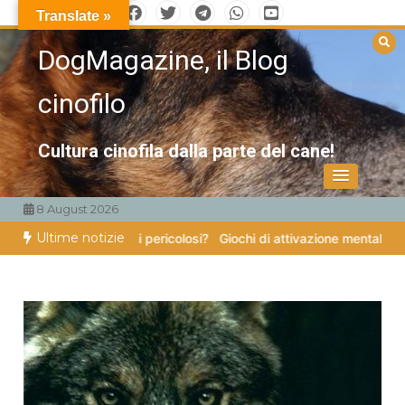
Vai
Translate »
al
DogMagazine, il Blog
contenuto
cinofilo
Cultura cinofila dalla parte del cane!
8 August 2026
Ultime notizie
no veramente cani pericolosi?
Giochi di attivazione mentale – il piatt