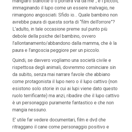
mangiarti stanotte o ti porterà via da me”, e i piccoli,
immaginando il lupo come un essere malvagio, ne
rimangono angosciati. Sfido io… Quale bambino non
avrebbe paura di questa sorta di “film dell’orrore”?
L’adulto, in tale occasione preme sul punto più
debole della psiche del bambino, ovvero
l’allontanamento/abbandono dalla mamma, che è la
paura e l’angoscia peggiore per un piccolo.
Quindi, se davvero vogliamo una società civile e
rispettosa degli animali, dovremmo cominciare sin
da subito, senza mai narrare favole che abbiano
come protagonista il lupo nero o il lupo cattivo (non
esistono solo storie in cui ai lupi viene dato questo
ruolo terrificante) ma anzi, ribadire che il lupo cattivo
è un personaggio puramente fantastico e che non
mangia nessuno.
E’ utile far vedere documentari, film e dvd che
ritraggano il cane come personaggio positivo e