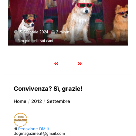
12 Gennaio 2024
5 minuti
Bambini cresciuti con i lupi (parte prima)
Convivenza? Sì, grazie!
Home
2012
Settembre
di
Redazione DM.it
dogmagazine.it@gmail.com