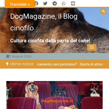
Vai
Translate »
al
DogMagazine, il Blog
contenuto
cinofilo
Cultura cinofila dalla parte del cane!
7 August 2026
Ultime notizie
ampe
Esistono veramente cani pericolosi?
Giochi di attivazione menta