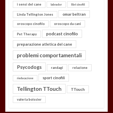
i sensi del cane
labrador
libri cinofili
omar beltran
Linda Tellington Jones
oroscopo cinofilo
oroscopo da cani
podcast cinofilo
Pet Therapy
preparazione atletica del cane
problemi comportamentali
Psycodogs
randagi
relazione
sport cinofili
rieducazione
Tellington TTouch
TTouch
valeria boissier