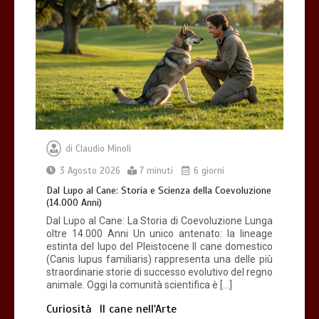
Giochi di attivazione mentale – il
piatto gioco liv.2 trixie
4 minuti
di
Claudio Minoli
Dal Lupo al Cane: Storia e Scienza della
Coevoluzione (14.000 Anni)
3 Agosto 2026
7 minuti
6 giorni
7 minuti
Dal Lupo al Cane: Storia e Scienza della Coevoluzione
(14.000 Anni)
Dal Lupo al Cane: La Storia di Coevoluzione Lunga
oltre 14.000 Anni Un unico antenato: la lineage
estinta del lupo del Pleistocene Il cane domestico
(Canis lupus familiaris) rappresenta una delle più
straordinarie storie di successo evolutivo del regno
animale. Oggi la comunità scientifica è […]
Curiosità
Il cane nell'Arte