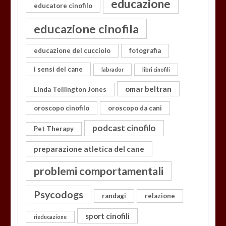
educazione
educatore cinofilo
educazione cinofila
educazione del cucciolo
fotografia
i sensi del cane
labrador
libri cinofili
omar beltran
Linda Tellington Jones
oroscopo cinofilo
oroscopo da cani
podcast cinofilo
Pet Therapy
preparazione atletica del cane
problemi comportamentali
Psycodogs
randagi
relazione
sport cinofili
rieducazione