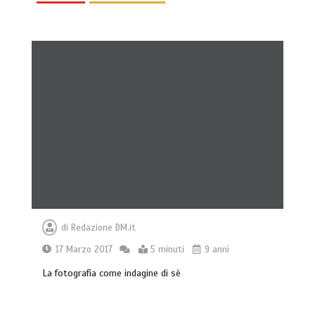
Giochi di attivazione mentale – il
piatto gioco liv.2 trixie
4 minuti
di
Redazione DM.it
17 Marzo 2017
5 minuti
9 anni
La fotografia come indagine di sè
Dal Lupo al Cane: Storia e Scienza della
Coevoluzione (14.000 Anni)