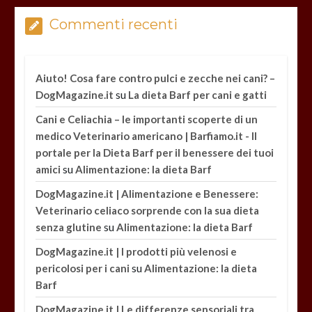
Commenti recenti
Aiuto! Cosa fare contro pulci e zecche nei cani? –
su
DogMagazine.it
La dieta Barf per cani e gatti
Cani e Celiachia – le importanti scoperte di un
medico Veterinario americano | Barfiamo.it - Il
portale per la Dieta Barf per il benessere dei tuoi
su
amici
Alimentazione: la dieta Barf
DogMagazine.it | Alimentazione e Benessere:
Veterinario celiaco sorprende con la sua dieta
su
senza glutine
Alimentazione: la dieta Barf
DogMagazine.it | I prodotti più velenosi e
su
pericolosi per i cani
Alimentazione: la dieta
Barf
DogMagazine.it | Le differenze sensoriali tra