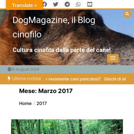
Vai
Translate »
al
DogMagazine, il Blog
contenuto
cinofilo
Cultura cinofila dalla parte del cane!
8 August 2026
Ultime notizie
zampe
Esistono veramente cani pericolosi?
Giochi di attivazione menta
Mese:
Marzo 2017
Home
2017