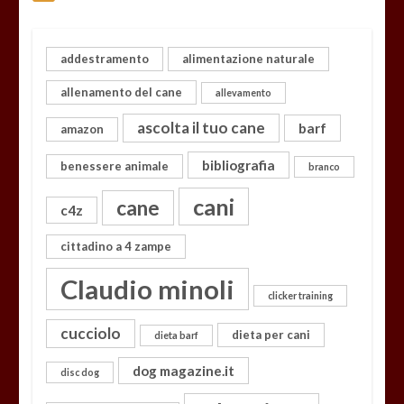
addestramento
alimentazione naturale
allenamento del cane
allevamento
ascolta il tuo cane
barf
amazon
bibliografia
benessere animale
branco
cani
cane
c4z
cittadino a 4 zampe
Claudio minoli
clicker training
cucciolo
dieta per cani
dieta barf
dog magazine.it
disc dog