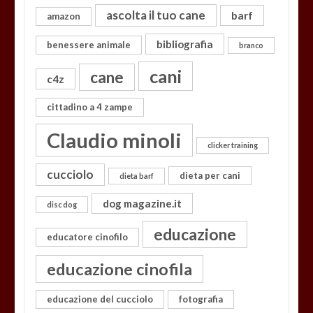
ascolta il tuo cane
barf
amazon
bibliografia
benessere animale
branco
cani
cane
c4z
cittadino a 4 zampe
Claudio minoli
clicker training
cucciolo
dieta per cani
dieta barf
dog magazine.it
disc dog
educazione
educatore cinofilo
educazione cinofila
educazione del cucciolo
fotografia