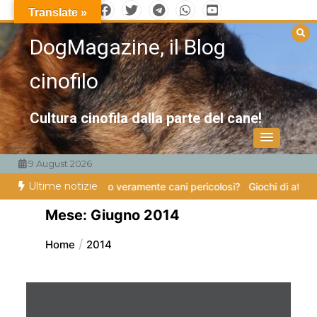
Vai
Translate »
al
DogMagazine, il Blog
contenuto
cinofilo
Cultura cinofila dalla parte del cane!
9 August 2026
Ultime notizie
zampe
Esistono veramente cani pericolosi?
Giochi di attivazione menta
Mese:
Giugno 2014
Home
2014