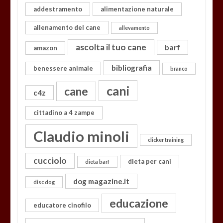
addestramento
alimentazione naturale
allenamento del cane
allevamento
ascolta il tuo cane
barf
amazon
bibliografia
benessere animale
branco
cani
cane
c4z
cittadino a 4 zampe
Claudio minoli
clicker training
cucciolo
dieta per cani
dieta barf
dog magazine.it
disc dog
educazione
educatore cinofilo