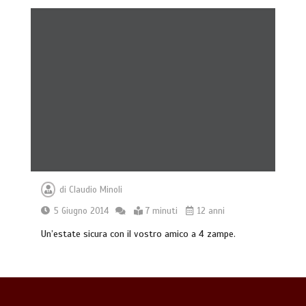
Giochi di attivazione mentale – il
piatto gioco liv.2 trixie
4 minuti
di
Claudio Minoli
5 Giugno 2014
7 minuti
12 anni
Un’estate sicura con il vostro amico a 4 zampe.
Dal Lupo al Cane: Storia e Scienza della
Coevoluzione (14.000 Anni)
7 minuti