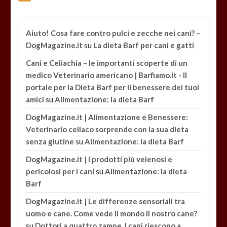
Aiuto! Cosa fare contro pulci e zecche nei cani? –
su
DogMagazine.it
La dieta Barf per cani e gatti
Cani e Celiachia – le importanti scoperte di un
medico Veterinario americano | Barfiamo.it - Il
portale per la Dieta Barf per il benessere dei tuoi
su
amici
Alimentazione: la dieta Barf
DogMagazine.it | Alimentazione e Benessere:
Veterinario celiaco sorprende con la sua dieta
su
senza glutine
Alimentazione: la dieta Barf
DogMagazine.it | I prodotti più velenosi e
su
pericolosi per i cani
Alimentazione: la dieta
Barf
DogMagazine.it | Le differenze sensoriali tra
uomo e cane. Come vede il mondo il nostro cane?
su
Dottori a quattro zampe. I cani riescono a