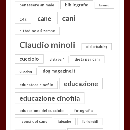
bibliografia
benessere animale
branco
cani
cane
c4z
cittadino a 4 zampe
Claudio minoli
clicker training
cucciolo
dieta per cani
dieta barf
dog magazine.it
disc dog
educazione
educatore cinofilo
educazione cinofila
educazione del cucciolo
fotografia
i sensi del cane
labrador
libri cinofili