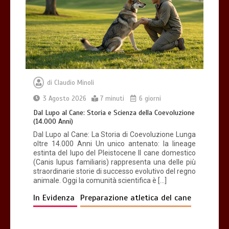
piatto gioco liv.2 trixie
4 minuti
di
Claudio Minoli
Dal Lupo al Cane: Storia e Scienza della
Coevoluzione (14.000 Anni)
3 Agosto 2026
7 minuti
6 giorni
7 minuti
Dal Lupo al Cane: Storia e Scienza della Coevoluzione
(14.000 Anni)
Dal Lupo al Cane: La Storia di Coevoluzione Lunga
oltre 14.000 Anni Un unico antenato: la lineage
estinta del lupo del Pleistocene Il cane domestico
(Canis lupus familiaris) rappresenta una delle più
straordinarie storie di successo evolutivo del regno
animale. Oggi la comunità scientifica è […]
In Evidenza
Preparazione atletica del cane