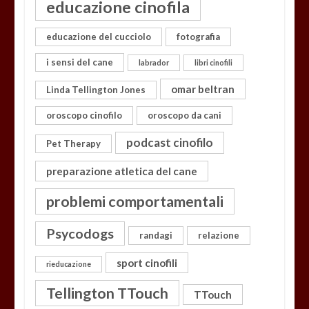
educazione cinofila
educazione del cucciolo
fotografia
i sensi del cane
labrador
libri cinofili
omar beltran
Linda Tellington Jones
oroscopo cinofilo
oroscopo da cani
podcast cinofilo
Pet Therapy
preparazione atletica del cane
problemi comportamentali
Psycodogs
randagi
relazione
sport cinofili
rieducazione
Tellington TTouch
TTouch