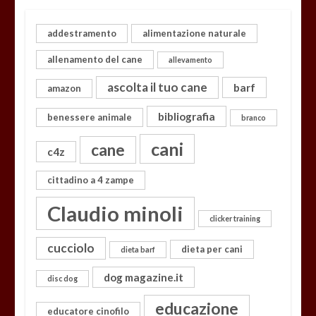
addestramento
alimentazione naturale
allenamento del cane
allevamento
ascolta il tuo cane
barf
amazon
bibliografia
benessere animale
branco
cani
cane
c4z
cittadino a 4 zampe
Claudio minoli
clicker training
cucciolo
dieta per cani
dieta barf
dog magazine.it
disc dog
educazione
educatore cinofilo