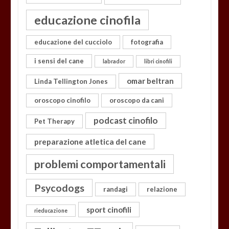
educazione cinofila
educazione del cucciolo
fotografia
i sensi del cane
labrador
libri cinofili
omar beltran
Linda Tellington Jones
oroscopo cinofilo
oroscopo da cani
podcast cinofilo
Pet Therapy
preparazione atletica del cane
problemi comportamentali
Psycodogs
randagi
relazione
sport cinofili
rieducazione