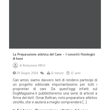
La Preparazione atletica del Cane – I concetti Fisiologici
di base
di
Redazione DM.it
29 Giugno 2014
11 minuti
12 anni
Cari amici, siamo davvero lieti di rendervi partecipi di
un progetto editoriale importantissimo per tutti i
proprietari di cani. Da quest’oggi infatti sul
DogMagazine.it pubblicheremo una serie di articoli a
firma del dott. Omar Beltran, noto preparatore atletico
cinofilo, che vi aiuterà a meglio comprendere […]