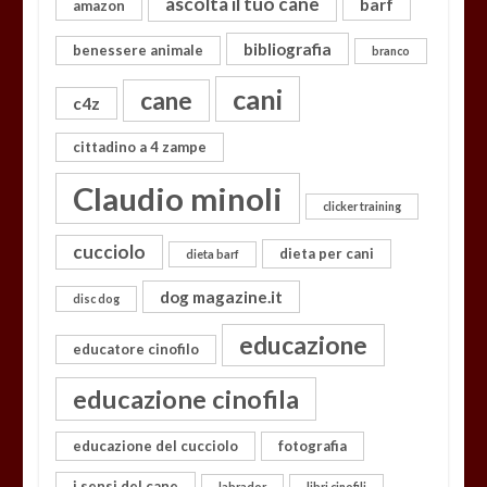
ascolta il tuo cane
barf
amazon
bibliografia
benessere animale
branco
cani
cane
c4z
cittadino a 4 zampe
Claudio minoli
clicker training
cucciolo
dieta per cani
dieta barf
dog magazine.it
disc dog
educazione
educatore cinofilo
educazione cinofila
educazione del cucciolo
fotografia
i sensi del cane
labrador
libri cinofili