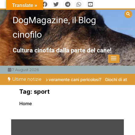
Vai
Translate »
al
DogMagazine, il Blog
contenuto
cinofilo
Cultura cinofila dalla parte del cane!
7 August 2026
Ultime notizie
zampe
Esistono veramente cani pericolosi?
Giochi di attivazione menta
Tag:
sport
Home