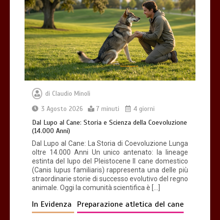
Giochi di attivazione mentale – il
piatto gioco liv.2 trixie
4 minuti
di
Claudio Minoli
Dal Lupo al Cane: Storia e Scienza della
Coevoluzione (14.000 Anni)
3 Agosto 2026
7 minuti
4 giorni
7 minuti
Dal Lupo al Cane: Storia e Scienza della Coevoluzione
(14.000 Anni)
Dal Lupo al Cane: La Storia di Coevoluzione Lunga
oltre 14.000 Anni Un unico antenato: la lineage
estinta del lupo del Pleistocene Il cane domestico
(Canis lupus familiaris) rappresenta una delle più
straordinarie storie di successo evolutivo del regno
animale. Oggi la comunità scientifica è […]
In Evidenza
Preparazione atletica del cane