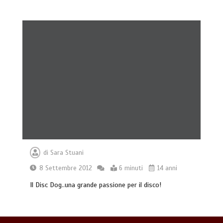
Giochi di attivazione mentale – il
piatto gioco liv.2 trixie
4 minuti
di
Sara Stuani
8 Settembre 2012
6 minuti
14 anni
Il Disc Dog..una grande passione per il disco!
Dal Lupo al Cane: Storia e Scienza della
Coevoluzione (14.000 Anni)
7 minuti