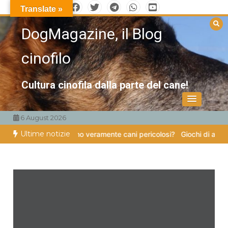
Vai
Translate »
al
DogMagazine, il Blog
contenuto
cinofilo
Cultura cinofila dalla parte del cane!
6 August 2026
Ultime notizie
ttro zampe
Esistono veramente cani pericolosi?
Giochi di attivazion