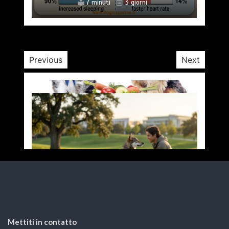
7 minuti
3 giorni
di
Redazione DM.it
24 Febbraio 2024
4 minuti
2 anni
Previous
Next
Mettiti in contatto