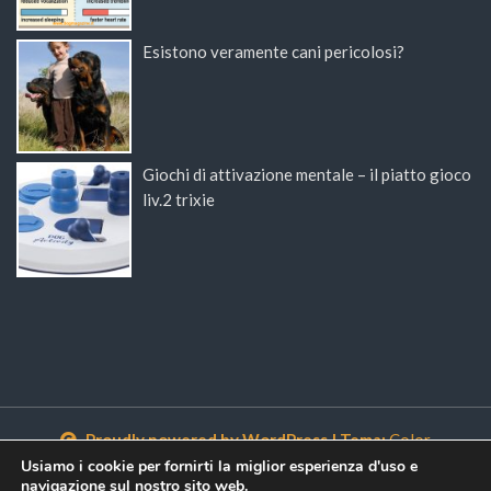
Esistono veramente cani pericolosi?
Giochi di attivazione mentale – il piatto gioco
liv.2 trixie
Proudly powered by WordPress
|
Tema:
Color
NewsMagazine WordPress Theme
di
Postmagthemes
Usiamo i cookie per fornirti la miglior esperienza d'uso e
navigazione sul nostro sito web.