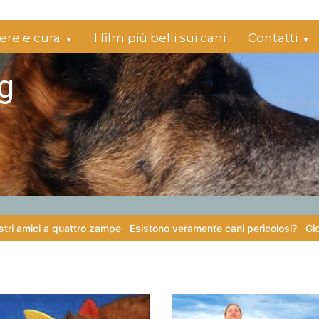
re e cura
I film più belli sui cani
Contatti
g
ci a quattro zampe
Esistono veramente cani pericolosi?
Giochi di at