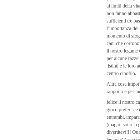
ai limiti della v
non fanno abbast
sufficienti tre p
l’importanza dell
momento di sfogo
cani che corrono
il nostro legame
per alcune razze 
istinti e le loro 
centro cinofilo.
Altra cosa import
rapporto e per fa
felice il nostro c
gioco preferisce 
entrambi, impara
(magari sotto la
divertitevi!!! Q
legame? Non cont