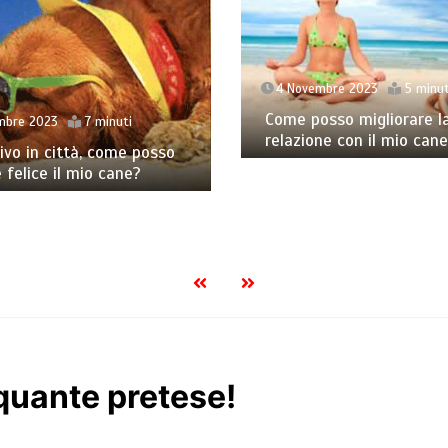
4 Novembre 2023
5 minut
Come posso migliorare l
mbre 2023
7 minuti
relazione con il mio can
vivo in città, come posso
 felice il mio cane?
quante pretese!