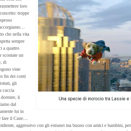
rasmettere loro
concetto: troppe
 spesso
 accorgiamo…
o che nella vita
aspetta sempre
i a quattro
 scontate un
, di
ngono viste
 fin dei conti
ttati, gli
a cuccia
dormire, li
Una specie di incrocio tra Lassie e
tiamo dal
amente lui in
 fare il Cane…
bidiente, aggressivo con gli estranei ma buono con amici e bambini, pen