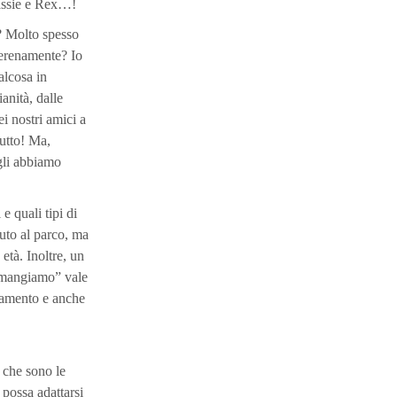
Lassie e Rex…!
?? Molto spesso
 serenamente?
Io
alcosa in
anità, dalle
i nostri amici a
tutto! Ma,
 gli abbiamo
e quali tipi di
vuto al parco, ma
 età. Inoltre, un
e mangiamo” vale
rtamento e anche
 che sono le
 possa adattarsi