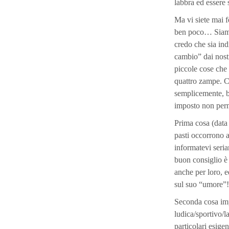
labbra ed essere
Ma vi siete mai f
ben poco… Siamo 
credo che sia ind
cambio” dai nostr
piccole cose che 
quattro zampe.
C
semplicemente, bi
imposto non perm
Prima cosa (data 
pasti occorrono a
informatevi seriam
buon consiglio è 
anche per loro, e
sul suo “umore”!
Seconda cosa impo
ludica/sportivo/
particolari esige