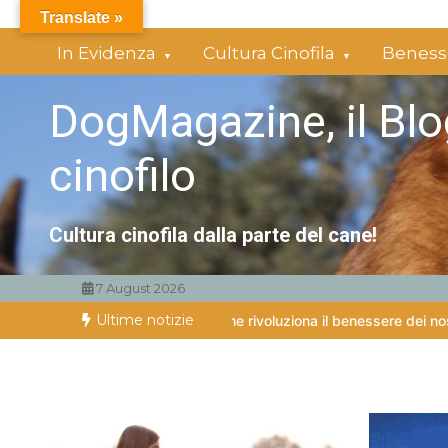
Vai
Translate »
al
In Evidenza
Cultura Cinofila
Benesse
contenuto
DogMagazine, il Blo
cinofilo
Cultura cinofila dalla parte del cane!
7 August 2026
Ultime notizie
ssica per cani: lo studio che rivoluziona il benessere dei nostri ami