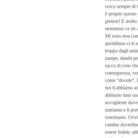
cerco sempre di t
è proprio questo 
pretese! E molto
nemmeno ce ne
Mi sono resa cont
quotidiana ci si 
troppo dagli amic
zampe, dando per
sacco di cose che
conseguenza, ve
come “dovute”. In
noi li abbiamo ado
abbiamo dato un
accogliente dove 
nutriamo e li por
veterinario. Ovvi
cambio dovrebbe
essere fedele, ub