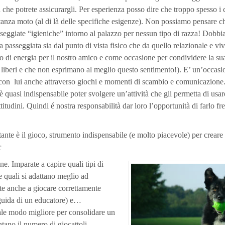
ita che potrete assicurargli. Per esperienza posso dire che troppo spesso i
anza moto (al di là delle specifiche esigenze). Non possiamo pensare c
asseggiate “igieniche” intorno al palazzo per nessun tipo di razza! Dobb
a passeggiata sia dal punto di vista fisico che da quello relazionale e v
 di energia per il nostro amico e come occasione per condividere la sua
 liberi e che non esprimano al meglio questo sentimento!). E’ un’occasio
 con lui anche attraverso giochi e momenti di scambio e comunicazione.
è quasi indispensabile poter svolgere un’attività che gli permetta di usar
attitudini. Quindi é nostra responsabilità dar loro l’opportunità di farlo 
ante è il gioco, strumento indispensabile (e molto piacevole) per crear
r
ane. Imparate a capire quali tipi di
e quali si adattano meglio ad
te anche a giocare correttamente
 guida di un educatore) e…
uale modo migliore per consolidare un
ano il numero di giocattoli