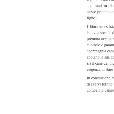
acquistati, ma il 
stesso principio 
figlio)
Ultima necessità
è la vita sociale
premura occuparci
cucciolo e garant
“compagnia canin
appieno la sua c
sia il cane del v
esigenza di stare 
In conclusione, v
di avervi fornito
compagno canin