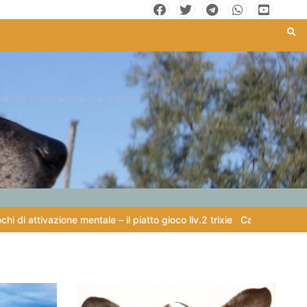
tivazione mentale – il piatto gioco liv.2 trixie
Capire il linguaggio de