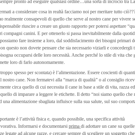
 sempre pronto ad eseguire qualsiasi ordine…una sorta di incrocio tra 
ermati a considerare cosa in realtà facciamo noi per meritare tutto ciò?
realmente consapevoli di quello che serve al nostro cane per vivere
ispensabile riuscire a creare un giusto rapporto per potersi aspettare “qu
i compagni canini. E per ottenerlo si passa inevitabilmente dalla quotidi
possiamo fare insieme a loro, dal soddisfacimento dei bisogni primari de
on questo non dovete pensare che sia necessario viziarli e concedergli 
sogna occuparsi delle loro necessità. Anche perché lo stile di vita che
ette loro di farlo autonomamente.
troppo spesso per scontata) è l’alimentazione. Essere coscienti di quanti 
l nostro cane. Non fermatevi alla “marca di qualità” o al consiglio rice
ente circa quello di cui necessita il cane in base a stile di vita, razza ed
quello di imparare a leggere le etichette. Il detto “noi siamo quello ch
d una alimentazione sbagliata influisce sulla sua salute, sul suo compo
rtante è l’attività fisica e, quando possibile, una specifica attività
lavorativa. Informarsi e documentarsi
prima
di adottare un cane su quelle
nze legate ad alcune razze, e cercare sempre di scegliere un soggetto che