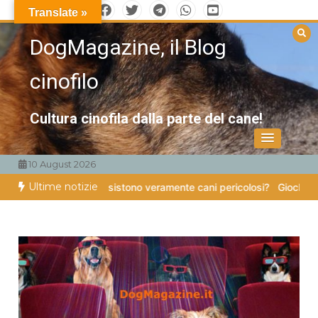
Vai
Translate »
al
DogMagazine, il Blog
contenuto
cinofilo
Cultura cinofila dalla parte del cane!
10 August 2026
Ultime notizie
 quattro zampe
Esistono veramente cani pericolosi?
Giochi di attiva