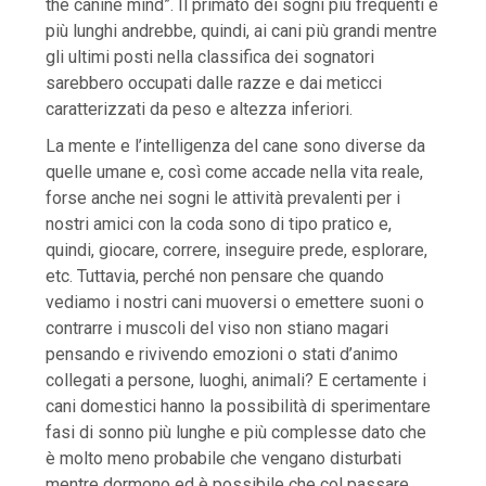
the canine mind”. Il primato dei sogni più frequenti e
più lunghi andrebbe, quindi, ai cani più grandi mentre
gli ultimi posti nella classifica dei sognatori
sarebbero occupati dalle razze e dai meticci
caratterizzati da peso e altezza inferiori.
La mente e l’intelligenza del cane sono diverse da
quelle umane e, così come accade nella vita reale,
forse anche nei sogni le attività prevalenti per i
nostri amici con la coda sono di tipo pratico e,
quindi, giocare, correre, inseguire prede, esplorare,
etc. Tuttavia, perché non pensare che quando
vediamo i nostri cani muoversi o emettere suoni o
contrarre i muscoli del viso non stiano magari
pensando e rivivendo emozioni o stati d’animo
collegati a persone, luoghi, animali? E certamente i
cani domestici hanno la possibilità di sperimentare
fasi di sonno più lunghe e più complesse dato che
è molto meno probabile che vengano disturbati
mentre dormono ed è possibile che col passare