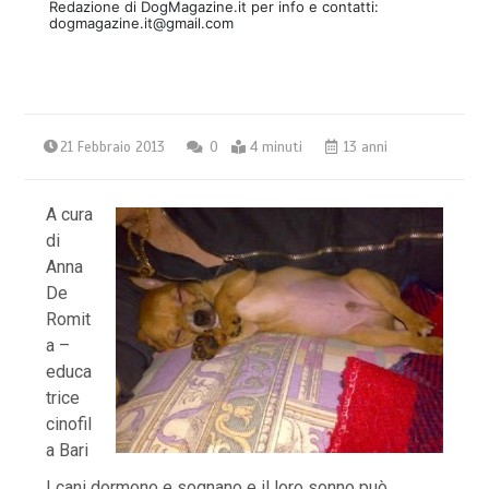
Redazione di DogMagazine.it per info e contatti:
dogmagazine.it@gmail.com
21 Febbraio 2013
0
4 minuti
13 anni
A cura
di
Anna
De
Romit
a –
educa
trice
cinofil
a Bari
I cani dormono e sognano e il loro sonno può