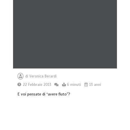
Giochi di attivazione mentale – il
piatto gioco liv.2 trixie
4 minuti
di
Veronica Berardi
22 Febbraio 2013
6 minuti
13 anni
E voi pensate di “avere fiuto”?
Dal Lupo al Cane: Storia e Scienza della
Coevoluzione (14.000 Anni)
7 minuti