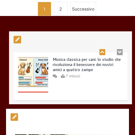
1
2
Successivo
Musica classica per cani: lo studio che
rivoluziona il benessere dei nostri
amici a quattro zampe
7 minuti
Esistono veramente cani pericolosi?
0
4 minuti
Giochi di attivazione mentale – il
piatto gioco liv.2 trixie