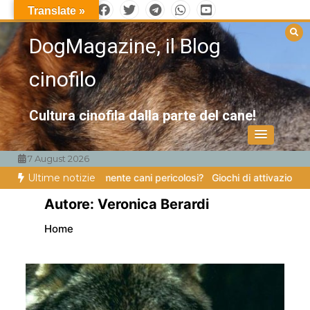
Vai
Translate »
al
contenuto
DogMagazine, il Blog
cinofilo
Cultura cinofila dalla parte del cane!
7 August 2026
sistono veramente cani pericolosi?
Ultime notizie
Giochi di attivazione mentale – il
Autore:
Veronica Berardi
Home