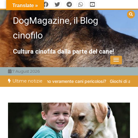
Vai
Translate »
al
DogMagazine, il Blog
contenuto
cinofilo
Cultura cinofila dalla parte del cane!
7 August 2026
Ultime notizie
ro zampe
Esistono veramente cani pericolosi?
Giochi di attivazione m