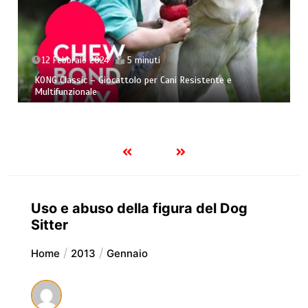
4
5 minuti
26 Novembre 2023
ocattolo per Cani Resistente e
Ansia da separazione 
affrontarla al meglio!
Uso e abuso della figura del Dog
Sitter
Home
2013
Gennaio